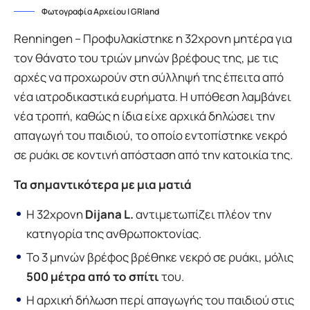
Φωτογραφία Αρχείου | GRland
Renningen – Προφυλακίστηκε η 32χρονη μητέρα για
τον θάνατο του τριών μηνών βρέφους της, με τις
αρχές να προχωρούν στη σύλληψή της έπειτα από
νέα ιατροδικαστικά ευρήματα. Η υπόθεση λαμβάνει
νέα τροπή, καθώς η ίδια είχε αρχικά δηλώσει την
απαγωγή του παιδιού, το οποίο εντοπίστηκε νεκρό
σε ρυάκι σε κοντινή απόσταση από την κατοικία της.
Τα σημαντικότερα με μια ματιά
Η 32χρονη
Dijana L.
αντιμετωπίζει πλέον την
κατηγορία της ανθρωποκτονίας.
Το 3 μηνών βρέφος βρέθηκε νεκρό σε ρυάκι, μόλις
500 μέτρα από το σπίτι
του.
Η αρχική δήλωση περί απαγωγής του παιδιού στις