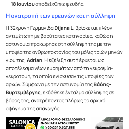
18 Ιουνίου
αποδείχθηκε ψευδής.
Η ανατροπή των ερευνών και η σύλληψη
Η 32χρονη Γερμανίδα
Dijana L.
βρίσκεται πλέον
αντιμέτωπη με βαρύτατες κατηγορίες, καθώς η
αστυνομία προχώρησε στη σύλληψή της με την
υποψία της ανθρωποκτονίας του μόλις τριών μηνών
γιου της,
Adrian
. Η εξέλιξη αυτή έρχεται ως
αποτέλεσμα νέων ευρημάτων από τη νεκροψία-
νεκροτομή, τα οποία ενίσχυσαν τις υποψίες των
αρχών. Σύμφωνα με την αστυνομία της
Βάδης-
Βυρτεμβέργης
, εκδόθηκε ένταλμα σύλληψης σε
βάρος της, ανατρέποντας πλήρως το αρχικό
αφήγημα της απαγωγής.