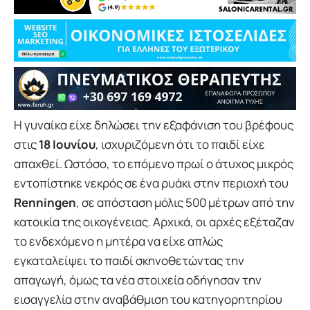
Η γυναίκα είχε δηλώσει την εξαφάνιση του βρέφους
στις
18 Ιουνίου
, ισχυριζόμενη ότι το παιδί είχε
απαχθεί. Ωστόσο, το επόμενο πρωί ο άτυχος μικρός
εντοπίστηκε νεκρός σε ένα ρυάκι στην περιοχή του
Renningen
, σε απόσταση μόλις 500 μέτρων από την
κατοικία της οικογένειας. Αρχικά, οι αρχές εξέταζαν
το ενδεχόμενο η μητέρα να είχε απλώς
εγκαταλείψει το παιδί σκηνοθετώντας την
απαγωγή, όμως τα νέα στοιχεία οδήγησαν την
εισαγγελία στην αναβάθμιση του κατηγορητηρίου