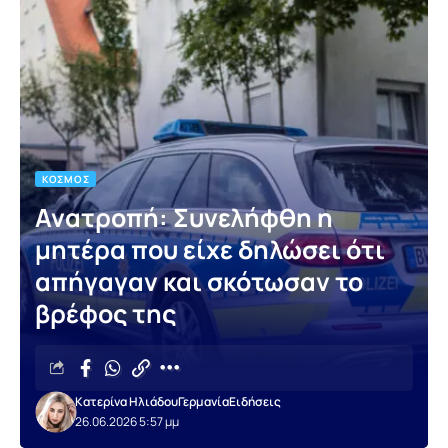
ΚΌΣΜΟΣ
Ανατροπή: Συνελήφθη η
μητέρα που είχε δηλώσει ότι
απήγαγαν και σκότωσαν το
βρέφος της
Κατερίνα Ηλιάδου
Γερμανία
Ειδήσεις
26.06.2026 5:57 μμ