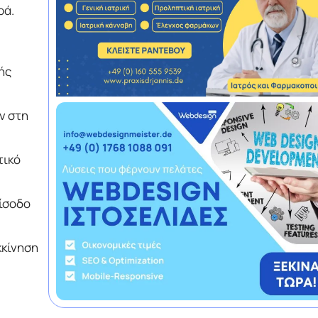
ρά.
ής
ν στη
τικό
ίσοδο
κκίνηση