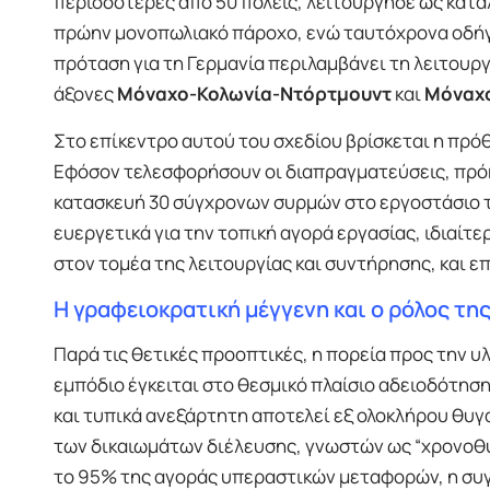
περισσότερες από 50 πόλεις, λειτούργησε ως κατ
πρώην μονοπωλιακό πάροχο, ενώ ταυτόχρονα οδήγη
πρόταση για τη Γερμανία περιλαμβάνει τη λειτουρ
άξονες
Μόναχο-Κολωνία-Ντόρτμουντ
και
Μόναχο
Στο επίκεντρο αυτού του σχεδίου βρίσκεται η πρό
Εφόσον τελεσφορήσουν οι διαπραγματεύσεις, πρόκ
κατασκευή 30 σύγχρονων συρμών στο εργοστάσιο 
ευεργετικά για την τοπική αγορά εργασίας, ιδιαίτε
στον τομέα της λειτουργίας και συντήρησης, και ε
Η γραφειοκρατική μέγγενη και ο ρόλος της
Παρά τις θετικές προοπτικές, η πορεία προς την 
εμπόδιο έγκειται στο θεσμικό πλαίσιο αδειοδότηση
και τυπικά ανεξάρτητη αποτελεί εξ ολοκλήρου θυγ
των δικαιωμάτων διέλευσης, γνωστών ως “χρονοθυρ
το 95% της αγοράς υπεραστικών μεταφορών, η συ