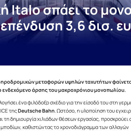
κή Italo σπάει το μο
επένδυση 3,6 δισ. ε
σιδηροδρομικών μεταφορών υψηλών ταχυτήτων φαίνετα
στο ενδεχόμενο άρσης του μακροχρόνιου μονοπωλίου.
λογήσει ένα φιλόδοξο σχέδιο για την είσοδό του στη γερμ
 ICE της
Deutsche Bahn
. Ωστόσο, η υλοποίηση του εγχει
ι τη δημιουργία χιλιάδων θέσεων εργασίας, προσκρούει 
εμποδίων, καθιστώντας το χρονοδιάγραμμα των αλλαγών