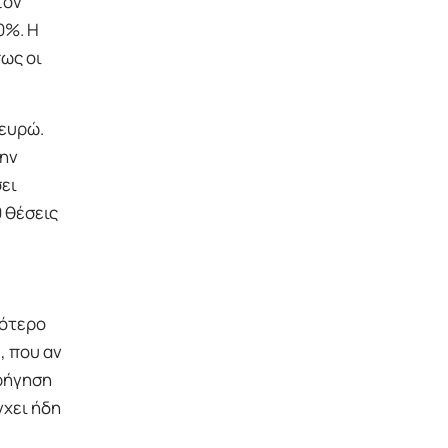
τον
0%. Η
ως οι
 ευρώ.
την
σει
 θέσεις
κότερο
o
, που αν
ορήγηση
γχει ήδη