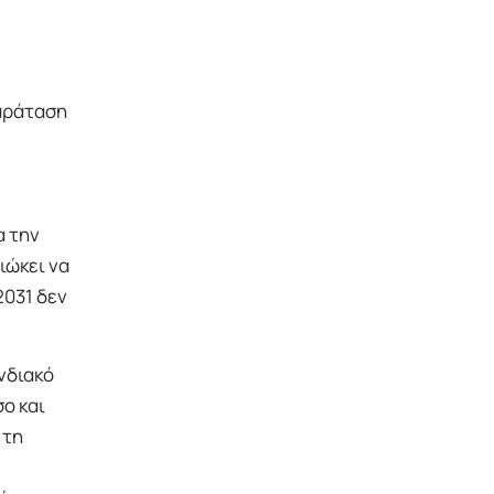
παράταση
α την
ιώκει να
2031 δεν
νδιακό
ο και
 τη