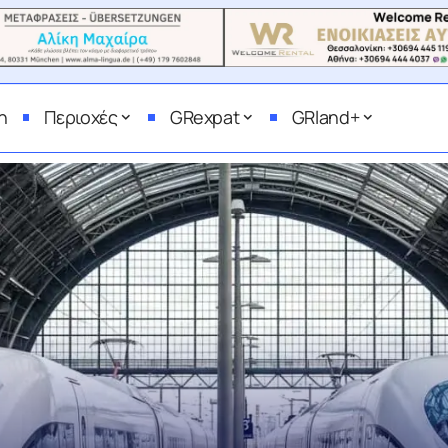
η
Περιοχές
GRexpat
GRland+