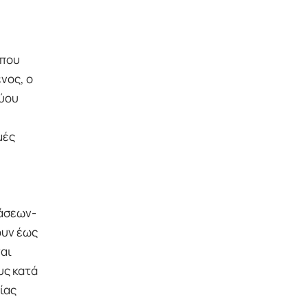
 που
νος, ο
τύου
μές
βάσεων-
ουν έως
αι
υς κατά
ίας