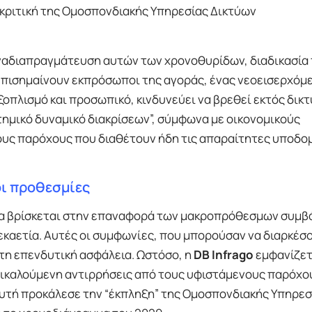
 κριτική της Ομοσπονδιακής Υπηρεσίας Δικτύων
ναδιαπραγμάτευση αυτών των χρονοθυρίδων, διαδικασία
επισημαίνουν εκπρόσωποι της αγοράς, ένας νεοεισερχόμε
ξοπλισμό και προσωπικό, κινδυνεύει να βρεθεί εκτός δικ
στημικό δυναμικό διακρίσεων”, σύμφωνα με οικονομικούς
ους παρόχους που διαθέτουν ήδη τις απαραίτητες υποδο
οι προθεσμίες
 να βρίσκεται στην επαναφορά των μακροπρόθεσμων συμ
 δεκαετία. Αυτές οι συμφωνίες, που μπορούσαν να διαρκέσ
τη επενδυτική ασφάλεια. Ωστόσο, η
DB Infrago
εμφανίζετ
πικαλούμενη αντιρρήσεις από τους υφιστάμενους παρόχο
αυτή προκάλεσε την “έκπληξη” της Ομοσπονδιακής Υπηρεσ