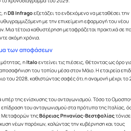
ό το χρονοδιάγραμμα του 2029.
, η
DB Infrago
εξετάζει το ενδεχόμενο να μεταθέσει την
ευθυγραμμιζόμενη με την επικείμενη εφαρμογή του νέου
ων. Μια τέτοια καθυστέρηση μεταφράζεται πρακτικά σε 
ντε ακόμη χρόνια.
αμμα των αποφάσεων
ιμότητας, η
Italo
εντείνει τις πιέσεις, θέτοντας ως όρο γι
ποσαφήνιση του τοπίου μέσα στον Μάιο. Η εταιρεία επιδ
ιο του 2028, καθιστώντας σαφές ότι η αναμονή μέχρι το 
χτά υπέρ της ενίσχυσης του ανταγωνισμού. Τόσο το Ομοσπο
επίδραση του ανταγωνισμού στα πρότυπα της Ιταλίας, όσ
ός Μεταφορών της
Βόρειας Ρηνανίας-Βεστφαλίας
τόνισε
λκυση νέων παρόχων, καλώντας την κυβέρνηση και τους