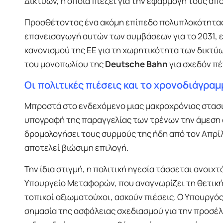
Δικτύων, η οποία πιέζει για την εφαρμογή τους απ
Προσθέτοντας ένα ακόμη επίπεδο πολυπλοκότητας
επανεισαγωγή αυτών των συμβάσεων για το 2031, 
κανονισμού της ΕΕ για τη χωρητικότητα των δικτύ
του μονοπωλίου της
Deutsche Bahn
για σχεδόν πέ
Οι πολιτικές πιέσεις και το χρονοδιάγρ
Μπροστά στο ενδεχόμενο μιας μακροχρόνιας στασ
υπογραφή της παραγγελίας των τρένων την άμεση α
δρομολογήσει τους συρμούς της ήδη από τον Απρίλ
αποτελεί βιώσιμη επιλογή.
Την ίδια στιγμή, η πολιτική ηγεσία τάσσεται ανοι
Υπουργείο Μεταφορών, που αναγνωρίζει τη θετική 
τοπικοί αξιωματούχοι, ασκούν πιέσεις. Ο Υπουργ
σημασία της ασφάλειας σχεδιασμού για την προσέ