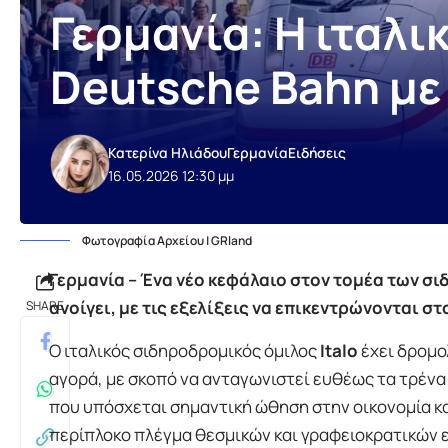
Γερμανία: Η ιταλι
Deutsche Bahn με 
Κατερίνα Ηλιάδου
Γερμανία
Ειδήσεις
16.05.2026 12:30 μμ
Φωτογραφία Αρχείου | GRland
Γερμανία – Ένα νέο κεφάλαιο στον τομέα των 
ανοίγει, με τις εξελίξεις να επικεντρώνονται 
SHARE
Ο ιταλικός σιδηροδρομικός όμιλος
Italo
έχει δρομο
αγορά, με σκοπό να ανταγωνιστεί ευθέως τα τρένα
που υπόσχεται σημαντική ώθηση στην οικονομία κα
περίπλοκο πλέγμα θεσμικών και γραφειοκρατικών 