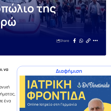
νοπώλιο της
υρώ
Share
ι να
Διαφήμιση
ανική
ρήματος,
σε ένα