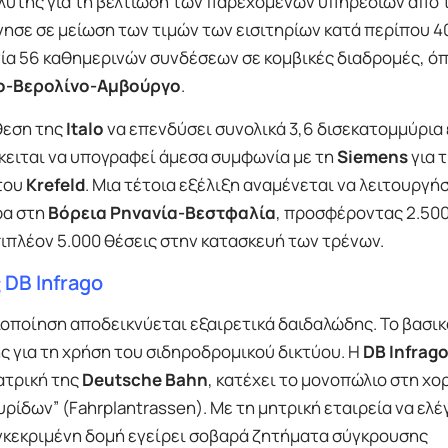
αλύτης για τη βελτίωση των παρεχόμενων υπηρεσιών από 
σε σε μείωση των τιμών των εισιτηρίων κατά περίπου 4
γία 56 καθημερινών συνδέσεων σε κομβικές διαδρομές, όπ
-Βερολίνο-Αμβούργο
.
θεση της
Italo
να επενδύσει συνολικά 3,6 δισεκατομμύρια
ειται να υπογραφεί άμεσα συμφωνία με τη
Siemens
για 
του
Krefeld
. Μια τέτοια εξέλιξη αναμένεται να λειτουργή
ρα στη
Βόρεια Ρηνανία-Βεστφαλία
, προσφέροντας 2.500
πιπλέον 5.000 θέσεις στην κατασκευή των τρένων.
 DB Infrago
υλοποίηση αποδεικνύεται εξαιρετικά δαιδαλώδης. Το βασι
ς για τη χρήση του σιδηροδρομικού δικτύου. Η
DB Infrag
ατρική της
Deutsche Bahn
, κατέχει το μονοπώλιο στη χ
ίδων” (Fahrplantrassen). Με τη μητρική εταιρεία να ελέ
γκεκριμένη δομή εγείρει σοβαρά ζητήματα σύγκρουσης