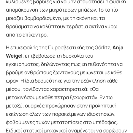
κυλιόμενες βάρδιες για να μην σταματήσει η φυσική
απομάκρυνση των μικρότερων μπάζων. Το τοπίο
μοιάζει βομβαρδισμένο, με τη σκόνη και τα
θραύσματα να καλύπτουν τεράστια ακτίνα γύρω
από το επίκεντρο.
Η επικεφαλής της Πυροσβεστικής της Görlitz,
Anja
Weigel
, επιβεβαίωσε τη δυσκολία του
εγχειρήματος, δηλώνοντας πως «η πιθανότητα να
βρούμε ανθρώπους ζωντανούς μειώνεται με κάθε
ώρα». Η ίδια δεσμεύτηκε για την εξάντληση κάθε
μέσου, τονίζοντας χαρακτηριστικά: «Θα
μετακινήσουμε κάθε πέτρα ξεχωριστά». Εν τω
μεταξύ, οι αρχές προχώρησαν στην προληπτική
εκκένωση όλων των παρακείμενων ιδιοκτησιών,
φοβούμενες τυχόν μετατοπίσεις στο υπέδαφος.
Ειδικοί στατικοί μηχανικοί αναμένεται να σαρώσουν