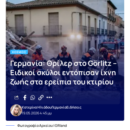
ΚΌΣΜΟΣ
Γερμανία: Θρίλερ στο Görlitz –
Ειδικοί σκύλοι εντόπισαν ίχνη
ζωής στα ερείπια του κτιρίου
Κατερίνα Ηλιάδου
Γερμανία
Ειδήσεις
19.05.2026 4:45 μμ
Φωτογραφία Αρχείου | GRland