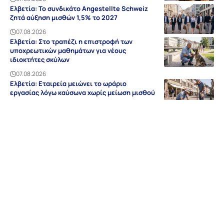
Ελβετία: Το συνδικάτο Angestellte Schweiz
ζητά αύξηση μισθών 1,5% το 2027
07.08.2026
Ελβετία: Στο τραπέζι η επιστροφή των
υποχρεωτικών μαθημάτων για νέους
ιδιοκτήτες σκύλων
07.08.2026
Ελβετία: Εταιρεία μειώνει το ωράριο
εργασίας λόγω καύσωνα χωρίς μείωση μισθού
07.08.2026
Ειδήσεις
Discovery
Guides & Tipps
Auf Deutsch
Γερμανία
NRW
Βαυαρία
Βάδη-Βυρτεμβέργη
Ελλάδα
Sitemap
Απόρρητο
Editorial
Όροι Χρήσης