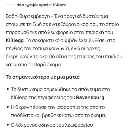
Φωτογραφία Αρχείου | GRland
Βάδη-Βυρτεμβέργη – Ένα τραγικό δυστύχημα
στοίχισε τη ζωή σε ένα εξάχρονο κορίτσι, το οποίο
παρασύρθηκε από λεωφορείο στην περιοχή του
Kißlegg
. Το σοκαριστικό συμβάν έχει βυθίσει στο
πένθος την τοπική κοινωνία, ενώ οι αρχές
διερευνούν τα ακριβή αίτια της πτώσης του παιδιού
κάτω από το βαρύ όχημα.
Τα σημαντικότερα με μια ματιά
Το δυστύχημα σημειώθηκε το απόγευμα στο
Kißlegg της περιφέρειας του
Ravensburg
.
Η 6χρονη έχασε την ισορροπία της από το
ποδήλατο και βρέθηκε κάτω από το όχημα.
Ο 48χρονος οδηγός του λεωφορείου