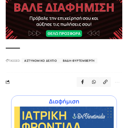
TAGGED:
ΑΣΤΥΝΟΜΙΚΌ ΔΕΛΤΊΟ
ΒΆΔΗ-ΒΥΡΤΕΜΒΈΡΓΗ
Διαφήμιση