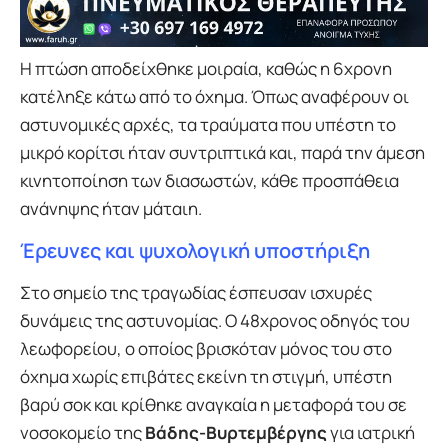
Η πτώση αποδείχθηκε μοιραία, καθώς η 6χρονη
κατέληξε κάτω από το όχημα. Όπως αναφέρουν οι
αστυνομικές αρχές, τα τραύματα που υπέστη το
μικρό κορίτσι ήταν συντριπτικά και, παρά την άμεση
κινητοποίηση των διασωστών, κάθε προσπάθεια
ανάνηψης ήταν μάταιη.
Έρευνες και ψυχολογική υποστήριξη
Στο σημείο της τραγωδίας έσπευσαν ισχυρές
δυνάμεις της αστυνομίας. Ο 48χρονος οδηγός του
λεωφορείου, ο οποίος βρισκόταν μόνος του στο
όχημα χωρίς επιβάτες εκείνη τη στιγμή, υπέστη
βαρύ σοκ και κρίθηκε αναγκαία η μεταφορά του σε
νοσοκομείο της
Βάδης-Βυρτεμβέργης
για ιατρική