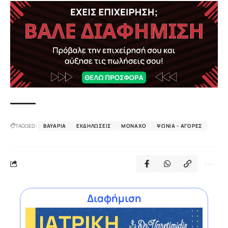
TAGGED:
ΒΑΥΑΡΊΑ
ΕΚΔΗΛΏΣΕΙΣ
ΜΌΝΑΧΟ
ΨΏΝΙΑ - ΑΓΟΡΈΣ
Διαφήμιση