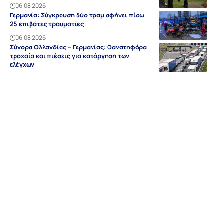
06.08.2026
Γερμανία: Σύγκρουση δύο τραμ αφήνει πίσω
25 επιβάτες τραυματίες
06.08.2026
Σύνορα Ολλανδίας – Γερμανίας: Θανατηφόρα
τροχαία και πιέσεις για κατάργηση των
ελέγχων
06.08.2026
Ειδήσεις
Discovery
Guides & Tipps
Auf Deutsch
Γερμανία
NRW
Βαυαρία
Βάδη-Βυρτεμβέργη
Ελλάδα
Sitemap
Απόρρητο
Editorial
Όροι Χρήσης
Επικοινωνία
Διαφήμιση
Περιοχές
Σχετικά με εμάς
© grland.com 2018-2026 | All rights reserved | By
Webdesign Meister