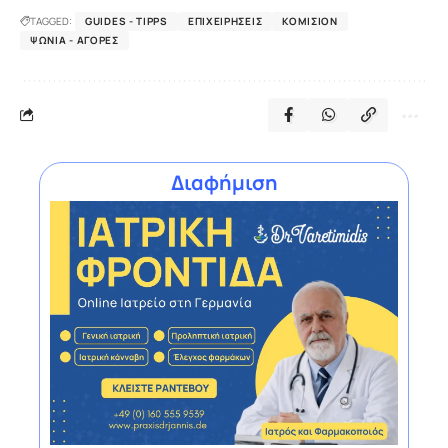
TAGGED:
GUIDES - TIPPS
ΕΠΙΧΕΙΡΉΣΕΙΣ
ΚΟΜΙΣΙΌΝ
ΨΏΝΙΑ - ΑΓΟΡΈΣ
Διαφήμιση