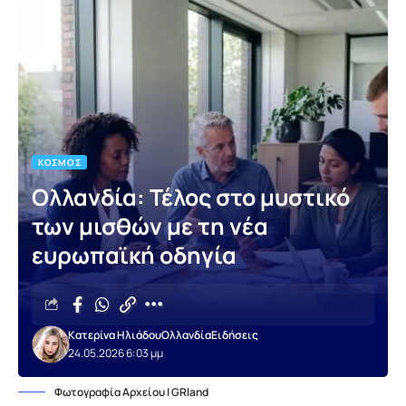
ΚΌΣΜΟΣ
Ολλανδία: Τέλος στο μυστικό
των μισθών με τη νέα
ευρωπαϊκή οδηγία
Κατερίνα Ηλιάδου
Ολλανδία
Ειδήσεις
24.05.2026 6:03 μμ
Φωτογραφία Αρχείου | GRland