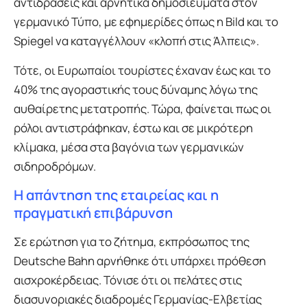
αντιδράσεις και αρνητικά δημοσιεύματα στον
γερμανικό Τύπο, με εφημερίδες όπως η Bild και το
Spiegel να καταγγέλλουν «κλοπή στις Άλπεις».
Τότε, οι Ευρωπαίοι τουρίστες έχαναν έως και το
40% της αγοραστικής τους δύναμης λόγω της
αυθαίρετης μετατροπής. Τώρα, φαίνεται πως οι
ρόλοι αντιστράφηκαν, έστω και σε μικρότερη
κλίμακα, μέσα στα βαγόνια των γερμανικών
σιδηροδρόμων.
Η απάντηση της εταιρείας και η
πραγματική επιβάρυνση
Σε ερώτηση για το ζήτημα, εκπρόσωπος της
Deutsche Bahn αρνήθηκε ότι υπάρχει πρόθεση
αισχροκέρδειας. Τόνισε ότι οι πελάτες στις
διασυνοριακές διαδρομές Γερμανίας-Ελβετίας