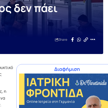
ς δεν πάει
Share
φυκτικό
Διαφήμιση
ς
, η
ένα
.