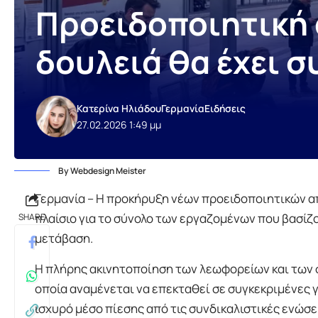
Προειδοποιητική 
δουλειά θα έχει σ
Κατερίνα Ηλιάδου
Γερμανία
Ειδήσεις
27.02.2026 1:49 μμ
By Webdesign Meister
Γερμανία – Η προκήρυξη νέων προειδοποιητικών α
πλαίσιο για το σύνολο των εργαζομένων που βασίζο
SHARE
μετάβαση.
Η πλήρης ακινητοποίηση των λεωφορείων και των 
οποία αναμένεται να επεκταθεί σε συγκεκριμένες 
ισχυρό μέσο πίεσης από τις συνδικαλιστικές ενώσ