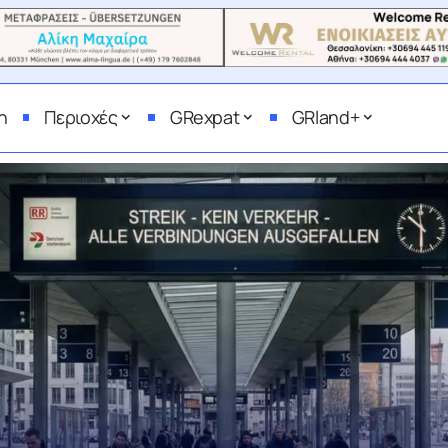
η
Περιοχές
GRexpat
GRland+