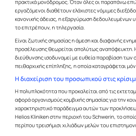
πρακτικά μονόδρομος. Όταν όλες οι παραπάνω επιλ
εργαζόμενοι διαθέτουν ελάχιστες νόμιμες διεξόδο
κανονικής άδειας, η εξαργύρωση δεδουλευμένων υπ
το επιτρέπουν, η τηλεργασία.
Είναι ζωτικής σημασίας η άμεση και διαφανής εν
προσέλευσης θεωρείται απολύτως αναπόφευκτη. Η 
διεύθυνσης ισοδυναμεί με ευθεία παραβίαση των σ
πειθαρχικής επίπληξης, η οποία καταγράφεται μόν
Η διαχείριση του προσωπικού στις κρίσι
Η πολυπλοκότητα που προκαλείται από τις εκτετα
αφορά οργανισμούς κομβικής σημασίας για την κοιν
χαρακτηριστικό παράδειγμα αυτών των προκλήσεω
Helios Kliniken στην περιοχή του Schwerin, το οποί
περίπου τρεισήμισι χιλιάδων μελών του επιστημονι