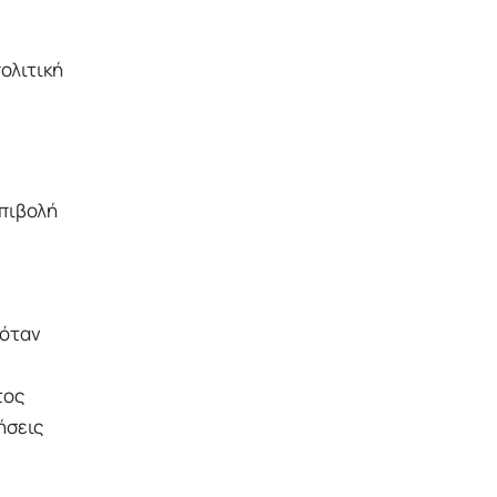
ολιτική
επιβολή
 όταν
τος
ήσεις