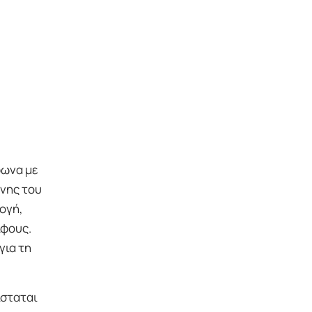
φωνα με
ύνης του
ογή,
λφους.
για τη
ίσταται