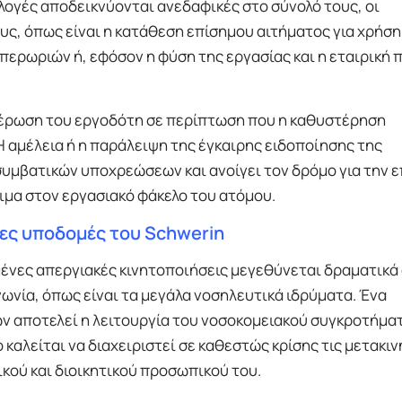
ογές αποδεικνύονται ανεδαφικές στο σύνολό τους, οι
υς, όπως είναι η κατάθεση επίσημου αιτήματος για χρήση
ερωριών ή, εφόσον η φύση της εργασίας και η εταιρική π
ημέρωση του εργοδότη σε περίπτωση που η καθυστέρηση
αμέλεια ή η παράλειψη της έγκαιρης ειδοποίησης της
υμβατικών υποχρεώσεων και ανοίγει τον δρόμο για την 
ιμα στον εργασιακό φάκελο του ατόμου.
μες υποδομές του Schwerin
μένες απεργιακές κινητοποιήσεις μεγεθύνεται δραματικά
ωνία, όπως είναι τα μεγάλα νοσηλευτικά ιδρύματα. Ένα
ν αποτελεί η λειτουργία του νοσοκομειακού συγκροτήμα
ο καλείται να διαχειριστεί σε καθεστώς κρίσης τις μετακιν
κού και διοικητικού προσωπικού του.