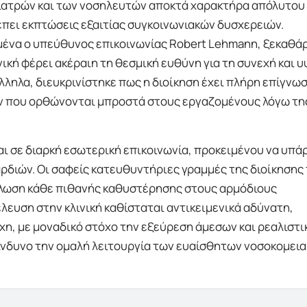
ιατρών και των νοσηλευτών αποκτά χαρακτήρα απόλυτου
πει εκπτώσεις εξαιτίας συγκοινωνιακών δυσχερειών.
ιμένα ο υπεύθυνος επικοινωνίας Robert Lehmann, ξεκαθά
κή φέρει ακέραιη τη θεσμική ευθύνη για τη συνεχή και 
ηλα, διευκρινίστηκε πως η διοίκηση έχει πλήρη επίγνω
ν που ορθώνονται μπροστά στους εργαζομένους λόγω τη
αι σε διαρκή εσωτερική επικοινωνία, προκειμένου να υπά
ρδιών. Οι σαφείς κατευθυντήριες γραμμές της διοίκησης
ήλωση κάθε πιθανής καθυστέρησης στους αρμόδιους
λευση στην κλινική καθίσταται αντικειμενικά αδύνατη,
χη, με μοναδικό στόχο την εξεύρεση άμεσων και ρεαλιστ
ίνδυνο την ομαλή λειτουργία των ευαίσθητων νοσοκομει