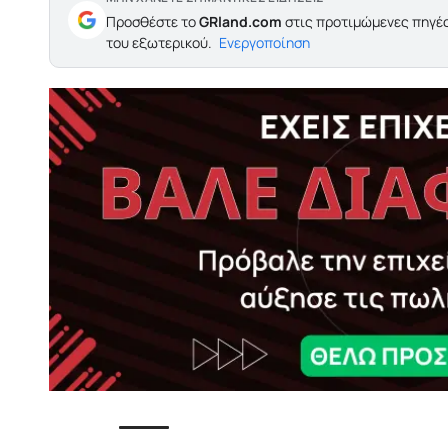
Προσθέστε το
GRland.com
στις προτιμώμενες πηγές
του εξωτερικού.
Ενεργοποίηση