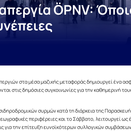
απεργία ÖPNV: Όποιο
υνέπειες
περγιών στα μέσα μαζικής μεταφοράς δημιουργεί ένα ασ
νται στις δημόσιες συγκοινωνίες για την καθημερινή του
σιδηροδρομικών συρμών κατά τη διάρκεια της Παρασκευής
γεωγραφικές περιφέρειες και το Σάββατο, λειτουργεί ως 
εις για την επίτευξη ευνοϊκότερων συλλογικών συμβάσεων