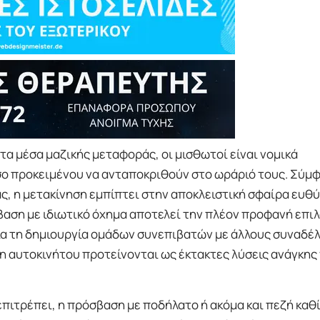
α μέσα μαζικής μεταφοράς, οι μισθωτοί είναι νομικά
ο προκειμένου να ανταποκριθούν στο ωράριό τους. Σύμ
ς, η μετακίνηση εμπίπτει στην αποκλειστική σφαίρα ευθ
βαση με ιδιωτικό όχημα αποτελεί την πλέον προφανή επιλ
 για τη δημιουργία ομάδων συνεπιβατών με άλλους συναδέ
η αυτοκινήτου προτείνονται ως έκτακτες λύσεις ανάγκης 
επιτρέπει, η πρόσβαση με ποδήλατο ή ακόμα και πεζή καθ