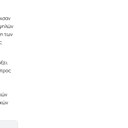
ρισαν
υψηλών
ση των
ς
ρξει
 προς
ικών
ακών