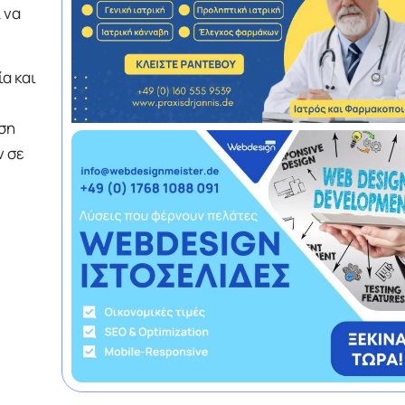
 να
α και
ση
ν σε