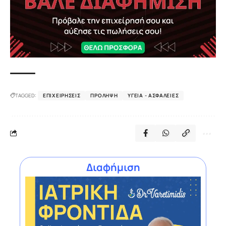
TAGGED:
ΕΠΙΧΕΙΡΉΣΕΙΣ
ΠΡΌΛΗΨΗ
ΥΓΕΊΑ - ΑΣΦΆΛΕΙΕΣ
Διαφήμιση