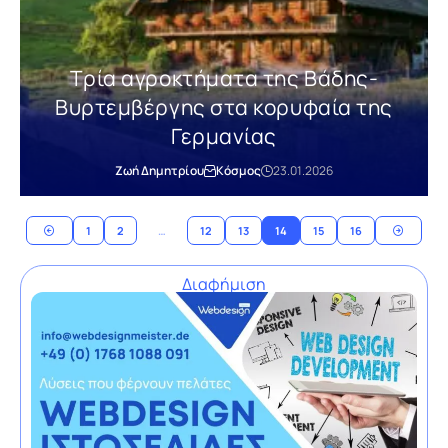
Τρία αγροκτήματα της Βάδης-
Βυρτεμβέργης στα κορυφαία της
Γερμανίας
Ζωή Δημητρίου
Κόσμος
23.01.2026
1
2
…
12
13
14
15
16
Διαφήμιση