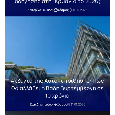
οδήγησης στη Γερμανία το 2026;
Κατερίνα Ηλιάδου
Κόσμος
01.02.2026
Ατζέντα της Αυτοπεποίθησης: Πώς
θα αλλάξει η Βάδη Βυρτεμβέργη σε
10 χρόνια
Ζωή Δημητρίου
Κόσμος
31.01.2026