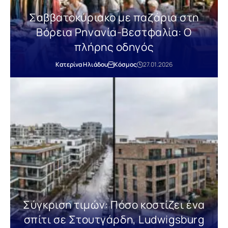
Σαββατοκύριακο με παζάρια στη
Βόρεια Ρηνανία-Βεστφαλία: Ο
πλήρης οδηγός
Κατερίνα Ηλιάδου
Κόσμος
27.01.2026
Σύγκριση τιμών: Πόσο κοστίζει ένα
σπίτι σε Στουτγάρδη, Ludwigsburg