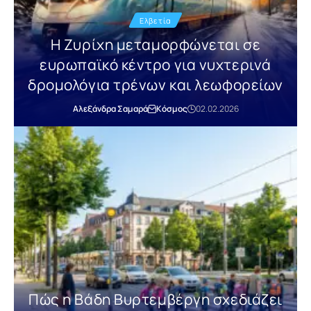
Ελβετία
Η Ζυρίχη μεταμορφώνεται σε
ευρωπαϊκό κέντρο για νυχτερινά
δρομολόγια τρένων και λεωφορείων
Αλεξάνδρα Σαμαρά
Κόσμος
02.02.2026
Πώς η Βάδη Βυρτεμβέργη σχεδιάζει