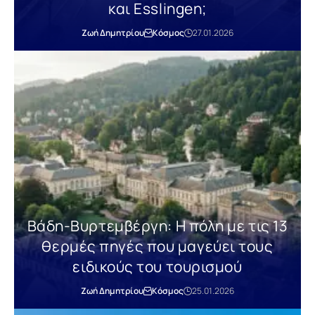
και Esslingen;
Ζωή Δημητρίου
Κόσμος
27.01.2026
Βάδη-Βυρτεμβέργη: Η πόλη με τις 13
θερμές πηγές που μαγεύει τους
ειδικούς του τουρισμού
Ζωή Δημητρίου
Κόσμος
25.01.2026