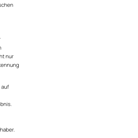
ischen
r
m
ht nur
rkennung
 auf
bnis.
bhaber.