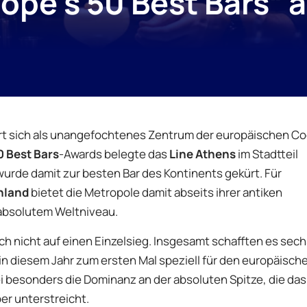
ope’s 50 Best Bars“ 
rt sich als unangefochtenes Zentrum der europäischen Coc
0 Best Bars
-Awards belegte das
Line Athens
im Stadtteil
wurde damit zur besten Bar des Kontinents gekürt. Für
nland
bietet die Metropole damit abseits ihrer antiken
absolutem Weltniveau.
ich nicht auf einen Einzelsieg. Insgesamt schafften es sech
in diesem Jahr zum ersten Mal speziell für den europäisch
 besonders die Dominanz an der absoluten Spitze, die das
r unterstreicht.