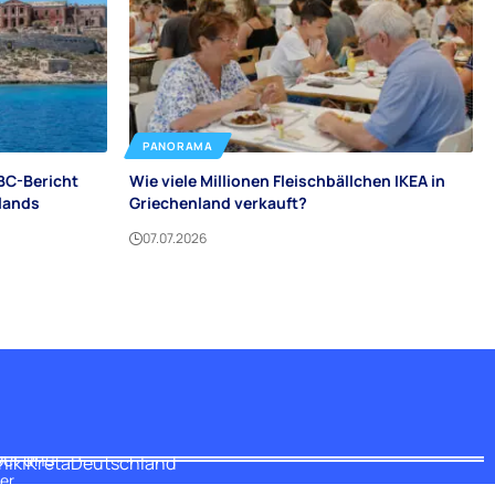
PANORAMA
BC-Bericht
Wie viele Millionen Fleischbällchen IKEA in
nlands
Griechenland verkauft?
07.07.2026
er uns
niki
Kreta
Deutschland
er