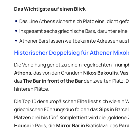
Das Wichtigste auf einen Blick
Das Line Athens sichert sich Platz eins, dicht gefo
Insgesamt sechs griechische Bars, darunter eine i
Athener Bars lassen weltbekannte Adressen aus M
Historischer Doppelsieg für Athener Mixo
Die Verleihung geriet zu einem regelrechten Triump
Athens
, das von den Gründern
Nikos Bakoulis
,
Vasi
das
The Bar in front of the Bar
den zweiten Platz. D
hinteren Plätze.
Die Top 10 der europäischen Elite liest sich wie ei
griechischen Führungsduo folgen das
Sips
in Barce
Plätzen drei bis fünf. Komplettiert wird die „golden
House
in Paris, die
Mirror Bar
in Bratislava, das
Par