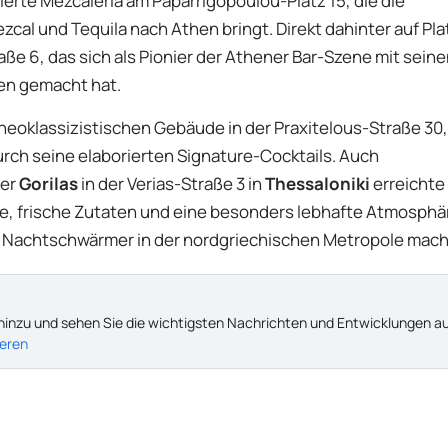
sierte Mezcalería am Paparrigopoulou-Platz 15, die die
cal und Tequila nach Athen bringt. Direkt dahinter auf Pla
raße 6, das sich als Pionier der Athener Bar-Szene mit sein
en gemacht hat.
neoklassizistischen Gebäude in der Praxitelous-Straße 30,
durch seine elaborierten Signature-Cocktails. Auch
Der
Gorilas
in der Verias-Straße 3 in
Thessaloniki
erreichte 
tze, frische Zutaten und eine besonders lebhafte Atmosphä
r Nachtschwärmer in der nordgriechischen Metropole mach
hinzu und sehen Sie die wichtigsten Nachrichten und Entwicklungen a
ieren