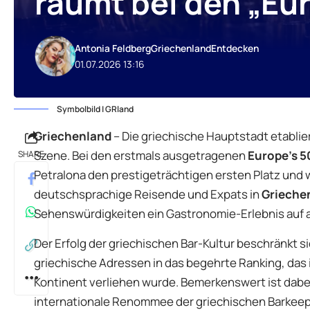
räumt bei den „Eur
Antonia Feldberg
Griechenland
Entdecken
01.07.2026 13:16
Symbolbild | GRland
Griechenland
– Die griechische Hauptstadt etablie
Szene. Bei den erstmals ausgetragenen
Europe’s 5
SHARE
Petralona den prestigeträchtigen ersten Platz und 
deutschsprachige Reisende und Expats in
Grieche
Sehenswürdigkeiten ein Gastronomie-Erlebnis auf 
Der Erfolg der griechischen Bar-Kultur beschränkt s
griechische Adressen in das begehrte Ranking, das 
Kontinent verliehen wurde. Bemerkenswert ist dabei
internationale Renommee der griechischen Barkeepe