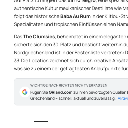
Auf Platz 13 rangiert das
Barro Negro
, eine speziali
authentische Kultur mexikanischer Destillate wie Mez
folgt das historische
Baba Au Rum
in der Klitiou-St
Spezialitäten und tropischen Einflüssen einen Nam
Das
The Clumsies
, beheimatet in einem eleganten 
sicherte sich den 30. Platz und besticht weiterhin 
Nordgriechenland ist in der Bestenliste vertreten: 
33. Die Location zeichnet sich durch kreative Ansä
was sie zu einem der gefragtesten Anlaufpunkte fü
WICHTIGE NACHRICHTEN NICHT VERPASSEN
Fügen Sie
GRland.com
zu Ihren bevorzugten Quellen 
Griechenland – schnell, aktuell und zuverlässig.
Aktiv