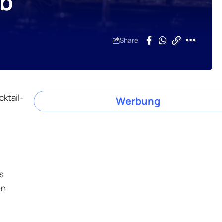
ab
Share
ktail-
Werbung
s
en