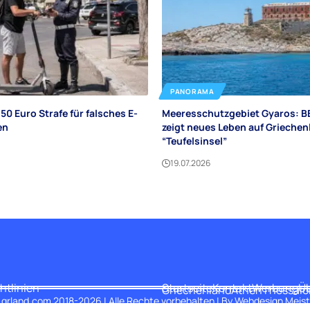
PANORAMA
150 Euro Strafe für falsches E-
Meeresschutzgebiet Gyaros: B
en
zeigt neues Leben auf Grieche
“Teufelsinsel”
19.07.2026
htlinien
Startseite
Kontakt
Werbung
Üb
Griechenland
Athen
Thessalo
 grland.com 2018-2026 | Alle Rechte vorbehalten | By
Webdesign Meist