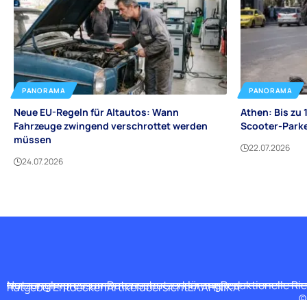
PANORAMA
PANORAMA
Neue EU-Regeln für Altautos: Wann
Athen: Bis zu 
Fahrzeuge zwingend verschrottet werden
Scooter-Park
müssen
22.07.2026
24.07.2026
Nutzung
Impressum
Datenschutzerklärung
Redaktionelle Ric
Ratgeber
Entdecken
Artikelübersicht
ΕΛΛΗΝΙΚΑ
©