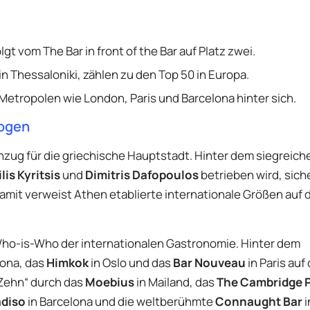
lgt vom The Bar in front of the Bar auf Platz zwei.
n Thessaloniki, zählen zu den Top 50 in Europa.
etropolen wie London, Paris und Barcelona hinter sich.
logen
hzug für die griechische Hauptstadt. Hinter dem siegreic
lis Kyritsis
und
Dimitris Dafopoulos
betrieben wird, sich
amit verweist Athen etablierte internationale Größen auf d
n Who-is-Who der internationalen Gastronomie. Hinter dem
lona, das
Himkok
in Oslo und das
Bar Nouveau
in Paris auf
e Zehn“ durch das
Moebius
in Mailand, das
The Cambridge P
adiso
in Barcelona und die weltberühmte
Connaught Bar
i