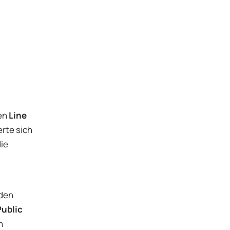
hen
Line
erte sich
ie
 den
ublic
n