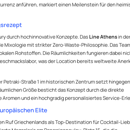
urrenz anführen, markiert einen Meilenstein für den heim
gsrezept
Jury durch hochinnovative Konzepte. Das
Line Athens
in de
 Mixologie mit strikter Zero-Waste-Philosophie. Das Tea
okalen Rohstoffen. Die Räumlichkeiten fungieren dabei nic
d Geschmackslabor, was der Location bereits weltweite Ane
er Petraki-Straße 1 im historischen Zentrum setzt hingegen
räumlichen Größe besticht das Konzept durch die direkte
e Aromen und ein hochgradig personalisiertes Service-Erle
europäischen Elite
n Ruf Griechenlands als Top-Destination für Cocktail-Lie