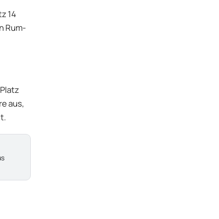
tz 14
en Rum-
Platz
re aus,
t.
us