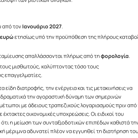
ύ από τον
Ιανουάριο 2027
.
 ευρώ
ετησίως υπό την προϋπόθεση της πλήρους καταβο
οταμίευσης απαλλάσσονται πλήρως από τη
φορολογία
.
 τους μισθωτούς, καλύπτοντας τόσο τους
υς επαγγελματίες.
α είδη διατροφής, την ενέργεια και τις μετακινήσεις να
ι δραματικά την αγοραστική δύναμη των σημερινών
ιμέτωποι με άδειους τραπεζικούς λογαριασμούς πριν από
 έκτακτες οικονομικές υποχρεώσεις. Οι ειδικοί του
 ότι η μείωση των συνταξιοδοτικών επιπέδων καθιστά τη
κή μέριμνα αδυνατεί πλέον να εγγυηθεί τη διατήρηση το