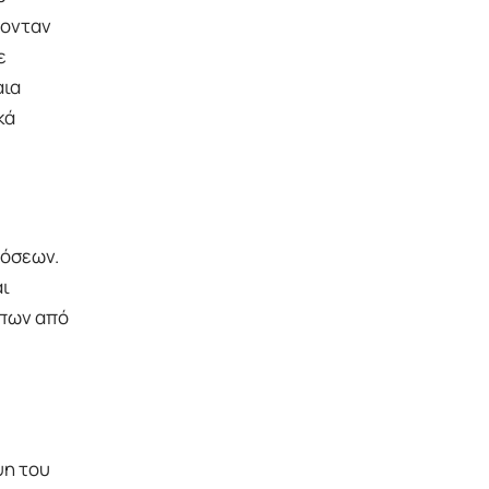
ύονταν
ε
αια
κά
δόσεων.
αι
ίπων από
ψη του