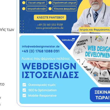
λής των
 το
ν
υ