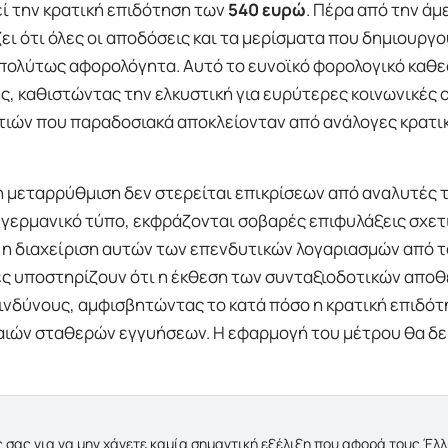
ί την κρατική επιδότηση των
540 ευρώ
. Πέρα από την άμ
ζει ότι όλες οι αποδόσεις και τα μερίσματα που δημιουργ
πολύτως αφορολόγητα. Αυτό το ευνοϊκό φορολογικό καθ
ς, καθιστώντας την ελκυστική για ευρύτερες κοινωνικές 
ών που παραδοσιακά αποκλείονταν από ανάλογες κρατι
η μεταρρύθμιση δεν στερείται επικρίσεων από αναλυτές 
γερμανικό τύπο, εκφράζονται σοβαρές επιφυλάξεις σχετ
 η διαχείριση αυτών των επενδυτικών λογαριασμών από 
τές υποστηρίζουν ότι η έκθεση των συνταξιοδοτικών απο
κινδύνους, αμφισβητώντας το κατά πόσο η κρατική επιδό
λαιών σταθερών εγγυήσεων. Η εφαρμογή του μέτρου θα δε
 σας για να μην χάνετε καμία σημαντική εξέλιξη που αφορά τους Έλ