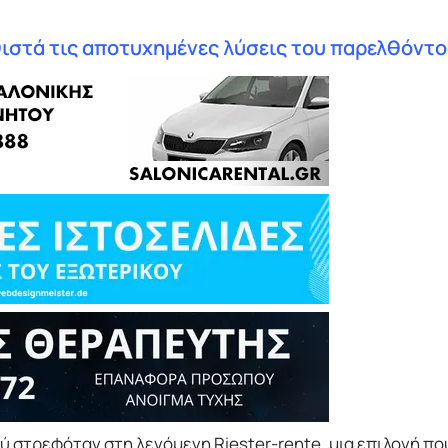
θιστά τις αποτυχημένες λύσεις του παρελθόντο
 στρεφόταν στη λεγόμενη Riester-rente, μια επιλογή πο