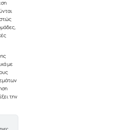
εση
ούνται
εστώς
ομάδες,
κές
της
ικά με
τους
θεμάτων
τηση
ίξει την
ληνες