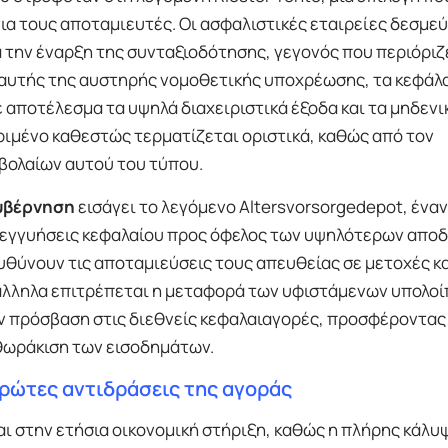
α τους αποταμιευτές. Οι ασφαλιστικές εταιρείες δεσμε
 την έναρξη της συνταξιοδότησης, γεγονός που περιόριζ
ας αυτής της αυστηρής νομοθετικής υποχρέωσης, τα κεφάλ
αποτέλεσμα τα υψηλά διαχειριστικά έξοδα και τα μηδενι
κριμένο καθεστώς τερματίζεται οριστικά, καθώς από τον
βολαίων αυτού του τύπου.
υβέρνηση
εισάγει το λεγόμενο Altersvorsorgedepot, έναν
ς εγγυήσεις κεφαλαίου προς όφελος των υψηλότερων απο
υθύνουν τις αποταμιεύσεις τους απευθείας σε μετοχές κ
άλληλα επιτρέπεται η μεταφορά των υφιστάμενων υπολο
την πρόσβαση στις διεθνείς κεφαλαιαγορές, προσφέροντας
 θωράκιση των εισοδημάτων.
 πρώτες αντιδράσεις της αγοράς
αι στην ετήσια οικονομική στήριξη, καθώς η πλήρης κάλυ