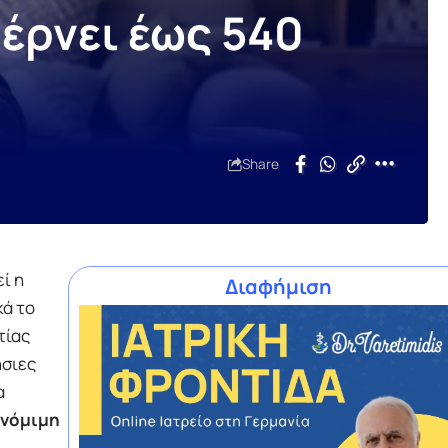
έρνει έως 540
Share
ί η
Διαφήμιση
κά το
τίας
ήσιες
α
νόμιμη