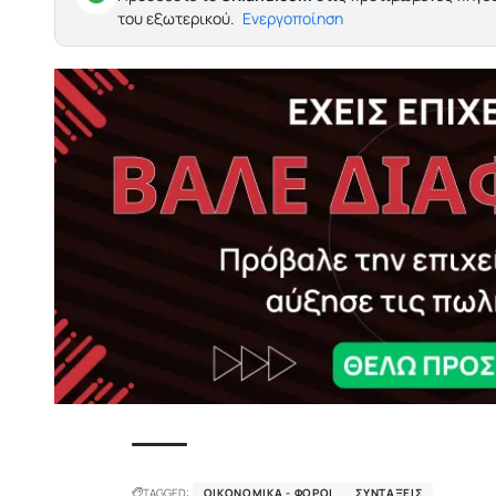
του εξωτερικού.
Ενεργοποίηση
TAGGED:
ΟΙΚΟΝΟΜΙΚΆ - ΦΌΡΟΙ
ΣΥΝΤΆΞΕΙΣ