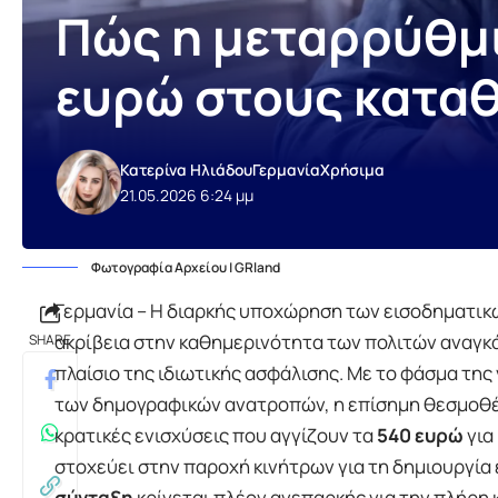
Πώς η μεταρρύθμι
ευρώ στους κατα
Κατερίνα Ηλιάδου
Γερμανία
Χρήσιμα
21.05.2026 6:24 μμ
Φωτογραφία Αρχείου | GRland
Γερμανία – Η διαρκής υποχώρηση των εισοδηματικών 
ακρίβεια στην καθημερινότητα των πολιτών αναγκά
SHARE
πλαίσιο της ιδιωτικής ασφάλισης. Με το φάσμα της 
των δημογραφικών ανατροπών, η επίσημη θεσμοθέ
κρατικές ενισχύσεις που αγγίζουν τα
540 ευρώ
για
στοχεύει στην παροχή κινήτρων για τη δημιουργία
σύνταξη
κρίνεται πλέον ανεπαρκής για την πλήρη 