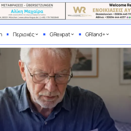
η
Περιοχές
GRexpat
GRland+