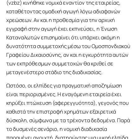
(vzbz) κινήθηκε νομικά εναντίον της εταιρείας,
καταθέτοντας ομαδική αγωγή λόγω αδιαφανών
χρεώσεων. Αν και η προθεσμία για την αρχική
εγγραφή στην αγωγή έχει εκπνεύσει, η Ένωση
Καταναλωτών επισημαίνει ότι υπάρχει ακόμη η
δυνατότητα συμμετοχής μέσω του Ομοσπονδιακού
Γραφείου Δικαιοσύνης, αν και η εγκυρότητα αυτών
των εκπρόθεσμων συμμετοχών θα κριθεί σε
μεταγενέστερο στάδιο της διαδικασίας.
Ωστόσο, οι ελπίδες για πραγματική αποζημίωση
είναι περιορισμένες. Η εναγόμενη εταιρεία έχει
κηρύξει πτώχευση (αφερεγγυότητα), γεγονός που
καθιστά την επιστροφή χρημάτων εξαιρετικά
δύσκολη, σύμφωνα με τα τρέχοντα δεδομένα. Παρά
το δυσμενές σενάριο, η νομική διαδικασία
παραμένει ανοιχτή, διατηρώντας μια μικρή ελπίδα