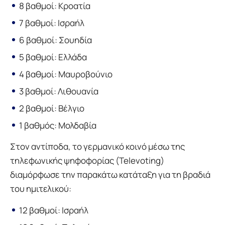
8 βαθμοί: Κροατία
7 βαθμοί: Ισραήλ
6 βαθμοί: Σουηδία
5 βαθμοί: Ελλάδα
4 βαθμοί: Μαυροβούνιο
3 βαθμοί: Λιθουανία
2 βαθμοί: Βέλγιο
1 βαθμός: Μολδαβία
Στον αντίποδα, το γερμανικό κοινό μέσω της
τηλεφωνικής ψηφοφορίας (Televoting)
διαμόρφωσε την παρακάτω κατάταξη για τη βραδιά
του ημιτελικού:
12 βαθμοί: Ισραήλ