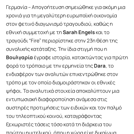
Γερμανία – Απογοήτευση σημειώθηκε για ακόμη μια
χρονιά για τη μεγαλύτερη ευρωπαϊκή οικονομία
στον φετινό διαγωνισμό τραγουδιού, καθώς η
εθνική συμμετοχή με τη
Sarah Engels
και το
τραγούδι “Fire” περιορίστηκε στην 23η θέση της
συνολικής κατάταξης. Την ίδια στιγμή που η
Βουλγαρία
έγραφε ιστορία, κατακτώντας για πρώτη
φορά το τρόπαιο με την ερμηνεία της
Dara
, το
ενδιαφέρον των αναλυτών επικεντρώθηκε στον
τρόπο με τον οποίο διαμοιράστηκαν οι εθνικές
ψήφοι. Τα αναλυτικά στοιχεία αποκαλύπτουν μια
εντυπωσιακή διαφοροποίηση ανάμεσα στις
αυστηρές προτιμήσεις των ειδικών και τον παλμό
του τηλεοπτικού κοινού, καταγράφοντας
ξεχωριστές τάσεις τόσο κατά τη διάρκεια του
πρώτου ημιτελικού, όπου η χώρα είχε δικαίωμα