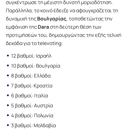
συγκέντρωσε τη μέγιστη δυνατή μοριοδότηση.
Παράλληλα, το κοινό έδειξε να αφουγκράζεται τη
δυναμική της
Βουλγαρίας
, τοποθετώντας την
εμφάνιση της
Dara
στη δεύτερη θέση των
προτιμήσεών του, δημιουργώντας την εξής τελική
δεκάδα για το televoting:
12 βαθμοί: Ισραήλ
10 βαθμοί: Βουλγαρία
8 βαθμοί: Ελλάδα
7 βαθμοί: Κροατία
6 βαθμοί: Ιταλία
5 βαθμοί: Αυστρία
4 βαθμοί: Πολωνία
3 βαθμοί: Μολδαβία