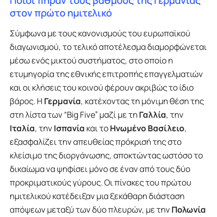
Ποιοι πήραν τους βαθμούς της Γερμανίας
στον πρώτο ημιτελικό
Σύμφωνα με τους κανονισμούς του ευρωπαϊκού
διαγωνισμού, το τελικό αποτέλεσμα διαμορφώνεται
μέσω ενός μικτού συστήματος, στο οποίο η
ετυμηγορία της εθνικής επιτροπής επαγγελματιών
και οι κλήσεις του κοινού φέρουν ακριβώς το ίδιο
βάρος. Η
Γερμανία
, κατέχοντας τη μόνιμη θέση της
στη λίστα των “Big Five” μαζί με τη
Γαλλία
, την
Ιταλία
, την
Ισπανία
και το
Ηνωμένο Βασίλειο
,
εξασφαλίζει την απευθείας πρόκρισή της στο
κλείσιμο της διοργάνωσης, αποκτώντας ωστόσο το
δικαίωμα να ψηφίσει μόνο σε έναν από τους δύο
προκριματικούς γύρους. Οι πίνακες του πρώτου
ημιτελικού κατέδειξαν μια ξεκάθαρη διάσταση
απόψεων μεταξύ των δύο πλευρών, με την
Πολωνία