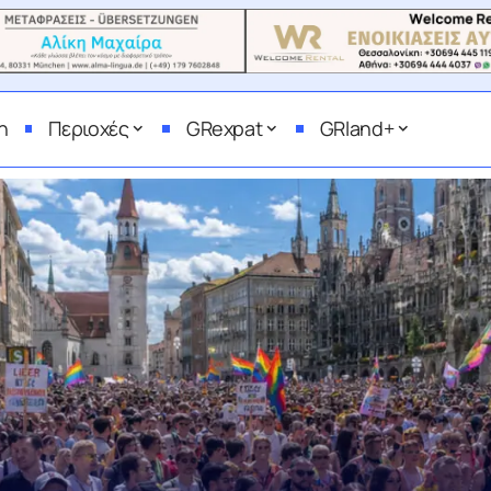
η
Περιοχές
GRexpat
GRland+