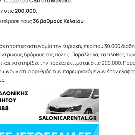
ν πορεία του
CSD
στο
Μόναχο
.
ν στις
200.000
.
ξεπέρασε τους
36 βαθμούς Κελσίου
.
ε η τοπική αστυνομία την Κυριακή, περίπου 30.000 διαδ
εντρικούς δρόμους της πόλης. Παράλληλα, το πλήθος τω
αι να στηρίξει την πορεία εκτιμάται στις 200.000. Παρό
ημειώνουν ότι ο αριθμός των παρευρισκόμενων ήταν ελαφρ
ές.