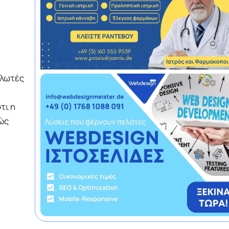
ηλωτές
ν
τι η
ώς