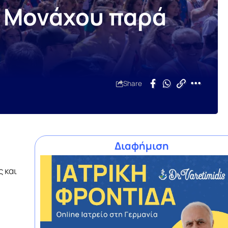
υ Μονάχου παρά
Share
Διαφήμιση
υ
 και