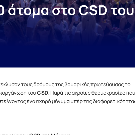
0 άτομα στο CSD το
τέκλυσαν τους δρόμους της βαυαρικής πρωτεύουσας το
 διοργάνωση του
CSD
. Παρά τις ακραίες θερμοκρασίες πο
στέλνοντας ένα ηχηρό μήνυμα υπέρ της διαφορετικότητας