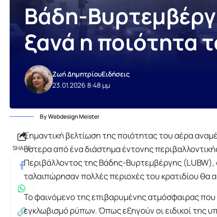
Βάδη-Βυρτεμβέργη
ξανά η ποιότητα τ
Ζωή Δημητρίου
Ειδήσεις
23.01.2026 8:48 μμ
By Webdesign Meister
Σημαντική βελτίωση της ποιότητας του αέρα αναμ
ύστερα από ένα διάστημα έντονης περιβαλλοντική
SHARE
Περιβάλλοντος της Βάδης-Βυρτεμβέργης (LUBW), 
ταλαιπώρησαν πολλές περιοχές του κρατιδίου θα 
Το φαινόμενο της επιβαρυμένης ατμόσφαιρας που
εγκλωβισμό ρύπων. Όπως εξηγούν οι ειδικοί της υ