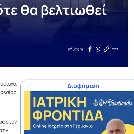
τε θα βελτιωθεί
Share
ύριακο,
Διαφήμιση
ηρεσίας
ως στον
 την