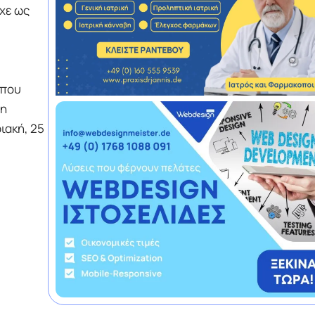
ίχε ως
 που
ση
ιακή, 25