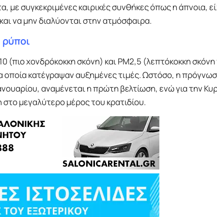
α, με συγκεκριμένες καιρικές συνθήκες όπως η άπνοια, ε
αι να μην διαλύονται στην ατμόσφαιρα.
ι ρύποι
10 (πιο χονδρόκοκκη σκόνη) και PM2,5 (λεπτόκοκκη σκόνη
α οποία κατέγραψαν αυξημένες τιμές. Ωστόσο, η πρόγνω
ανουαρίου, αναμένεται η πρώτη βελτίωση, ενώ για την Κυρ
 στο μεγαλύτερο μέρος του κρατιδίου.