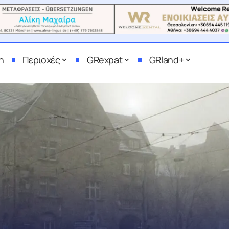
η
Περιοχές
GRexpat
GRland+