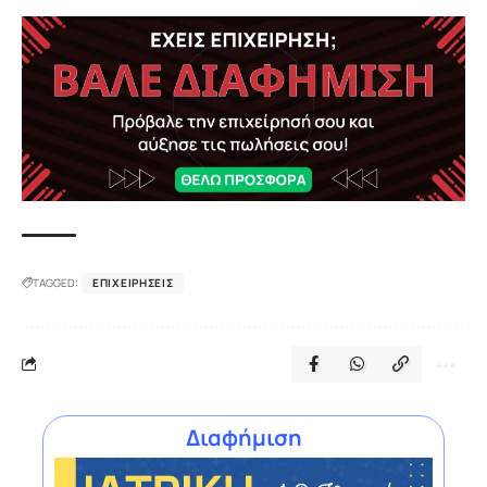
TAGGED:
ΕΠΙΧΕΙΡΉΣΕΙΣ
Διαφήμιση