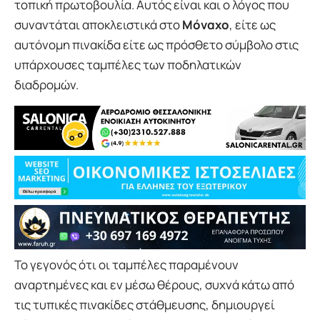
τοπική πρωτοβουλία. Αυτός είναι και ο λόγος που
συναντάται αποκλειστικά στο
Μόναχο
, είτε ως
αυτόνομη πινακίδα είτε ως πρόσθετο σύμβολο στις
υπάρχουσες ταμπέλες των ποδηλατικών
διαδρομών.
Το γεγονός ότι οι ταμπέλες παραμένουν
αναρτημένες και εν μέσω θέρους, συχνά κάτω από
τις τυπικές πινακίδες στάθμευσης, δημιουργεί