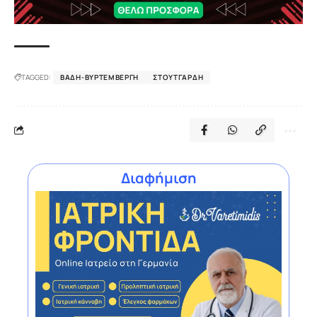
TAGGED:
ΒΆΔΗ-ΒΥΡΤΕΜΒΈΡΓΗ
ΣΤΟΥΤΓΆΡΔΗ
Διαφήμιση