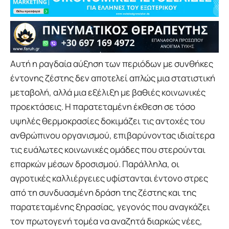
Αυτή η ραγδαία αύξηση των περιόδων με συνθήκες
έντονης ζέστης δεν αποτελεί απλώς μια στατιστική
μεταβολή, αλλά μια εξέλιξη με βαθιές κοινωνικές
προεκτάσεις. Η παρατεταμένη έκθεση σε τόσο
υψηλές θερμοκρασίες δοκιμάζει τις αντοχές του
ανθρώπινου οργανισμού, επιβαρύνοντας ιδιαίτερα
τις ευάλωτες κοινωνικές ομάδες που στερούνται
επαρκών μέσων δροσισμού. Παράλληλα, οι
αγροτικές καλλιέργειες υφίστανται έντονο στρες
από τη συνδυασμένη δράση της ζέστης και της
παρατεταμένης ξηρασίας, γεγονός που αναγκάζει
τον πρωτογενή τομέα να αναζητά διαρκώς νέες,