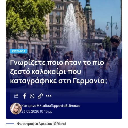
ΚΌΣΜΟΣ
Γνωρίζετε ποιο ήταν το πιο
ζεστό καλοκαίρι που
καταγράφηκε στη Γερμανία;
Κατερίνα Ηλιάδου
Γερμανία
Ειδήσεις
23.05.2026 10:15 μμ
Φωτογραφία Αρχείου | GRland