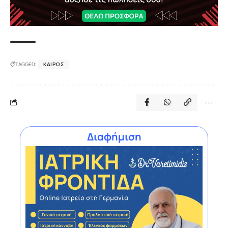
TAGGED:
ΚΑΙΡΌΣ
Διαφήμιση