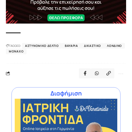
TAGGED:
ΑΣΤΥΝΟΜΙΚΌ ΔΕΛΤΊΟ
ΒΑΥΑΡΊΑ
ΔΙΚΑΣΤΙΚΌ
ΛΟΝΔΊΝΟ
ΜΌΝΑΧΟ
Διαφήμιση