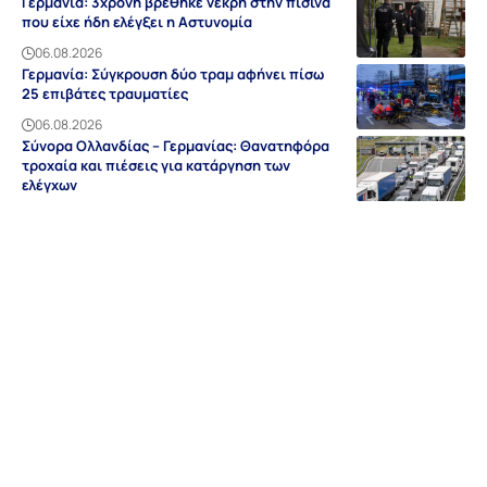
Γερμανία: 3χρονη βρέθηκε νεκρή στην πισίνα
που είχε ήδη ελέγξει η Αστυνομία
06.08.2026
Γερμανία: Σύγκρουση δύο τραμ αφήνει πίσω
25 επιβάτες τραυματίες
06.08.2026
Σύνορα Ολλανδίας – Γερμανίας: Θανατηφόρα
τροχαία και πιέσεις για κατάργηση των
ελέγχων
06.08.2026
Ειδήσεις
Discovery
Guides & Tipps
Auf Deutsch
Γερμανία
NRW
Βαυαρία
Βάδη-Βυρτεμβέργη
Ελλάδα
Sitemap
Απόρρητο
Editorial
Όροι Χρήσης