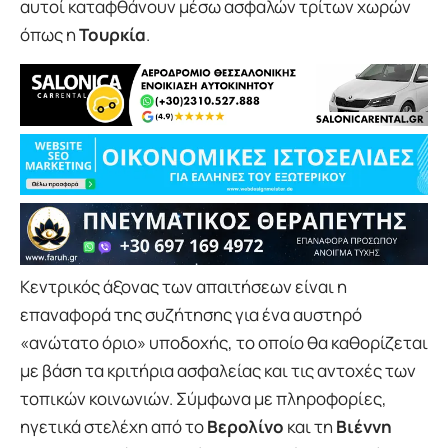
αυτοί καταφθάνουν μέσω ασφαλών τρίτων χωρών
όπως η
Τουρκία
.
Κεντρικός άξονας των απαιτήσεων είναι η
επαναφορά της συζήτησης για ένα αυστηρό
«ανώτατο όριο» υποδοχής, το οποίο θα καθορίζεται
με βάση τα κριτήρια ασφαλείας και τις αντοχές των
τοπικών κοινωνιών. Σύμφωνα με πληροφορίες,
ηγετικά στελέχη από το
Βερολίνο
και τη
Βιέννη