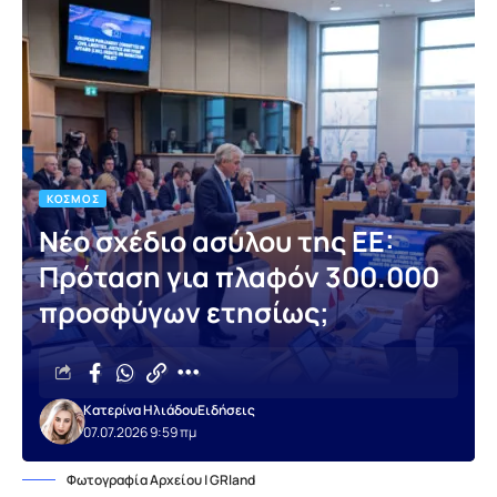
ΚΌΣΜΟΣ
Νέο σχέδιο ασύλου της ΕΕ:
Πρόταση για πλαφόν 300.000
προσφύγων ετησίως;
Κατερίνα Ηλιάδου
Ειδήσεις
07.07.2026 9:59 πμ
Φωτογραφία Αρχείου | GRland