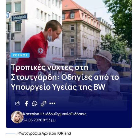
ΚΌΣΜΟΣ
Τροπικές νύχτες στη
Στουτγάρδη: Οδηγίες από το
Υπουργείο Υγείας της BW
Κατερίνα Ηλιάδου
Γερμανία
Ειδήσεις
24.06.2026 8:53 μμ
Φωτογραφία Αρχείου | GRland