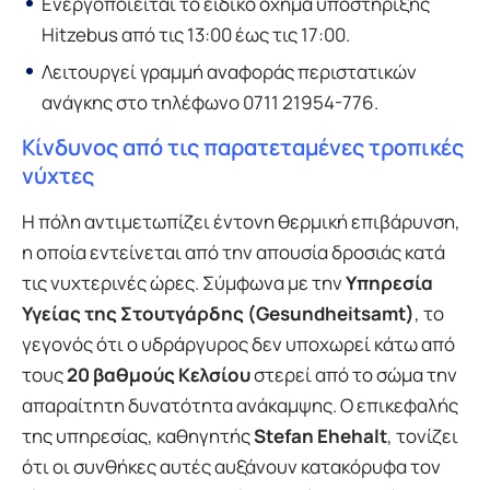
Ενεργοποιείται το ειδικό όχημα υποστήριξης
Hitzebus από τις 13:00 έως τις 17:00.
Λειτουργεί γραμμή αναφοράς περιστατικών
ανάγκης στο τηλέφωνο 0711 21954-776.
Κίνδυνος από τις παρατεταμένες τροπικές
νύχτες
Η πόλη αντιμετωπίζει έντονη θερμική επιβάρυνση,
η οποία εντείνεται από την απουσία δροσιάς κατά
τις νυχτερινές ώρες. Σύμφωνα με την
Υπηρεσία
Υγείας της Στουτγάρδης (Gesundheitsamt)
, το
γεγονός ότι ο υδράργυρος δεν υποχωρεί κάτω από
τους
20 βαθμούς Κελσίου
στερεί από το σώμα την
απαραίτητη δυνατότητα ανάκαμψης. Ο επικεφαλής
της υπηρεσίας, καθηγητής
Stefan Ehehalt
, τονίζει
ότι οι συνθήκες αυτές αυξάνουν κατακόρυφα τον