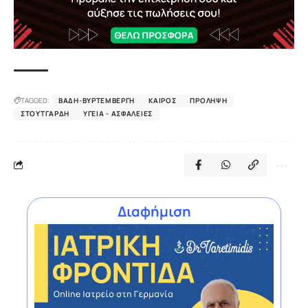
TAGGED:
ΒΆΔΗ-ΒΥΡΤΕΜΒΈΡΓΗ
ΚΑΙΡΌΣ
ΠΡΌΛΗΨΗ
ΣΤΟΥΤΓΆΡΔΗ
ΥΓΕΊΑ - ΑΣΦΆΛΕΙΕΣ
Διαφήμιση