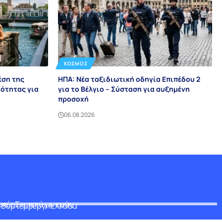
ΚΌΣΜΟΣ
έση της
ΗΠΑ: Νέα ταξιδιωτική οδηγία Επιπέδου 2
ότητας για
για το Βέλγιο – Σύσταση για αυξημένη
προσοχή
06.08.2026
οχές
Σχετικά με εμάς
-Βυρτεμβέργη
Ελλάδα