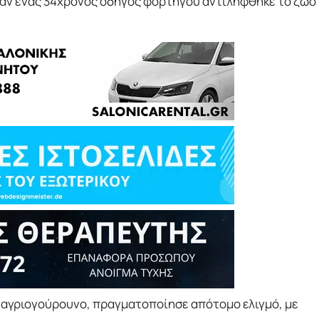
ταν ένας 34χρονος οδηγός φορτηγού αντιλήφθηκε το ζώο
ο αγριογούρουνο, πραγματοποίησε απότομο ελιγμό, με