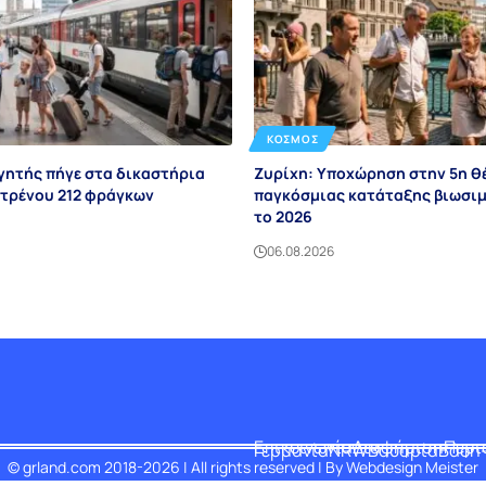
ΚΌΣΜΟΣ
γητής πήγε στα δικαστήρια
Ζυρίχη: Υποχώρηση στην 5η θ
ο τρένου 212 φράγκων
παγκόσμιας κατάταξης βιωσιμ
το 2026
06.08.2026
Επικοινωνία
Διαφήμιση
Περι
Γερμανία
NRW
Βαυαρία
Βάδη
© grland.com 2018-2026 | All rights reserved | By
Webdesign Meister