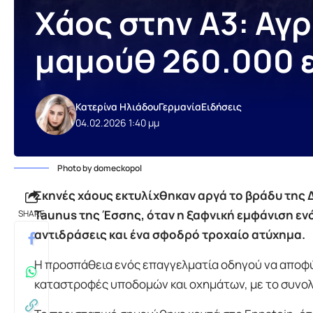
Χάος στην A3: Αγ
μαμούθ 260.000 
Κατερίνα Ηλιάδου
Γερμανία
Ειδήσεις
04.02.2026 1:40 μμ
Photo by domeckopol
Σκηνές χάους εκτυλίχθηκαν αργά το βράδυ της 
Taunus της Έσσης, όταν η ξαφνική εμφάνιση ε
SHARE
αντιδράσεις και ένα σφοδρό τροχαίο ατύχημα.
Η προσπάθεια ενός επαγγελματία οδηγού να αποφύ
καταστροφές υποδομών και οχημάτων, με το συνολ