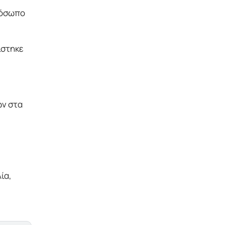
ρόσωπο
ίστηκε
ών στα
ία,