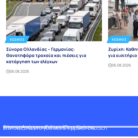
ΚΌΣΜΟΣ
ΚΌΣΜΟΣ
Σύνορα Ολλανδίας – Γερμανίας:
Ζυρίχη: Καθη
Θανατηφόρα τροχαία και πιέσεις για
για εισιτήρι
κατάργηση των ελέγχων
06.08.2026
06.08.2026
Sitemap
Απόρρητο
Editorial
Όροι Χρήσης
Ειδήσεις
Discovery
Guides & Tipps
Auf Deutsch