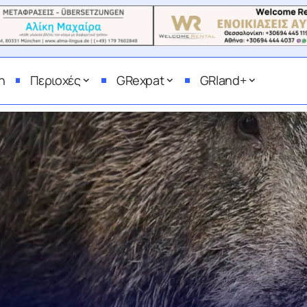
η
Περιοχές
GRexpat
GRland+