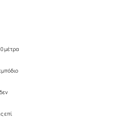
80 μέτρα
 εμπόδιο
 δεν
ς επί