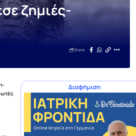
σε ζημιές-
Share
n-
Διαφήμιση
δωτές