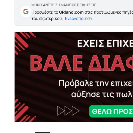
ΜΗΝ ΧΑΝΕΤΕ ΣΗΜΑΝΤΙΚΕΣ ΕΙΔΗΣΕΙΣ
Προσθέστε το
GRland.com
στις προτιμώμενες πηγές
του εξωτερικού.
Ενεργοποίηση