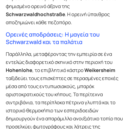
φημισμένο ορεινό άξονα της
Schwarzwaldhochstraße
. Η ορεινή ύπαιθρος
αποζημιώνει κάθε πεζοπόρο.
Ορεινές αποδράσεις: Η μαγεία του
Schwarzwald και τα παλάτια
Παράλληλα, μεταφέροντας την εμπειρία σε ένα
εντελώς διαφορετικό σκηνικό στην περιοχή του
Hohenlohe
, το επιβλητικό κάστρο
Weikersheim
ταξιδεύει τους επισκέπτες σε περασμένες εποχές
μέσα από τους εντυπωσιακούς, μπαρόκ
αριστοκρατικούς του κήπους. Τα περίτεχνα
σιντριβάνια, τα περίπλοκα πέτρινα γλυπτά και το
ιστορικό θερμοκήπιο των εσπεριδοειδών
δημιουργούν ένα απαράμιλλο ανοιξιάτικο τοπίο που
προσελκύει φωτογράφους και λάτρεις της