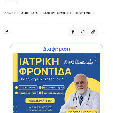
TAGGED:
ΑΞΙΟΘΈΑΤΑ
ΒΆΔΗ-ΒΥΡΤΕΜΒΈΡΓΗ
ΤΟΥΡΙΣΜΌΣ
Διαφήμιση