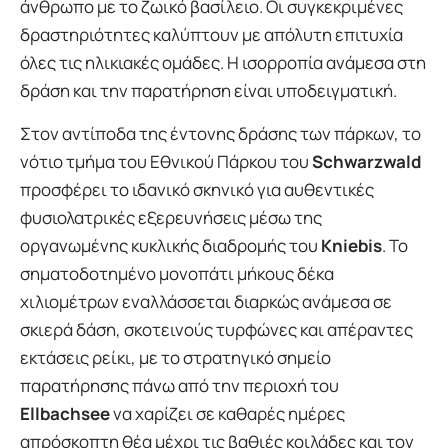
άνθρωπο με το ζωικό βασίλειο. Οι συγκεκριμένες
δραστηριότητες καλύπτουν με απόλυτη επιτυχία
όλες τις ηλικιακές ομάδες. Η ισορροπία ανάμεσα στη
δράση και την παρατήρηση είναι υποδειγματική.
Στον αντίποδα της έντονης δράσης των πάρκων, το
νότιο τμήμα του Εθνικού Πάρκου του
Schwarzwald
προσφέρει το ιδανικό σκηνικό για αυθεντικές
φυσιολατρικές εξερευνήσεις μέσω της
οργανωμένης κυκλικής διαδρομής του
Kniebis
. Το
σηματοδοτημένο μονοπάτι μήκους δέκα
χιλιομέτρων εναλλάσσεται διαρκώς ανάμεσα σε
σκιερά δάση, σκοτεινούς τυρφώνες και απέραντες
εκτάσεις ρείκι, με το στρατηγικό σημείο
παρατήρησης πάνω από την περιοχή του
Ellbachsee
να χαρίζει σε καθαρές ημέρες
απρόσκοπτη θέα μέχρι τις βαθιές κοιλάδες και τον