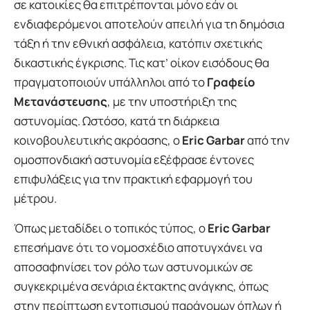
σε κατοικίες θα επιτρέπονται μόνο εάν οι
ενδιαφερόμενοι αποτελούν απειλή για τη δημόσια
τάξη ή την εθνική ασφάλεια, κατόπιν σχετικής
δικαστικής έγκρισης. Τις κατ’ οίκον εισόδους θα
πραγματοποιούν υπάλληλοι από το
Γραφείο
Μετανάστευσης
, με την υποστήριξη της
αστυνομίας. Ωστόσο, κατά τη διάρκεια
κοινοβουλευτικής ακρόασης, ο
Eric Garbar
από την
ομοσπονδιακή αστυνομία εξέφρασε έντονες
επιφυλάξεις για την πρακτική εφαρμογή του
μέτρου.
Όπως μεταδίδει ο τοπικός τύπος, ο
Eric Garbar
επεσήμανε ότι το νομοσχέδιο αποτυγχάνει να
αποσαφηνίσει τον ρόλο των αστυνομικών σε
συγκεκριμένα σενάρια έκτακτης ανάγκης, όπως
στην περίπτωση εντοπισμού παράνομων όπλων ή