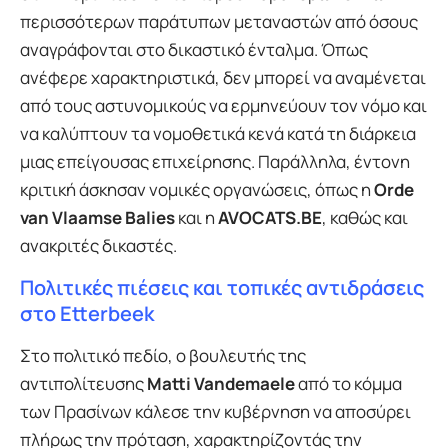
περισσότερων παράτυπων μεταναστών από όσους
αναγράφονται στο δικαστικό ένταλμα. Όπως
ανέφερε χαρακτηριστικά, δεν μπορεί να αναμένεται
από τους αστυνομικούς να ερμηνεύουν τον νόμο και
να καλύπτουν τα νομοθετικά κενά κατά τη διάρκεια
μιας επείγουσας επιχείρησης. Παράλληλα, έντονη
κριτική άσκησαν νομικές οργανώσεις, όπως η
Orde
van Vlaamse Balies
και η
AVOCATS.BE
, καθώς και
ανακριτές δικαστές.
Πολιτικές πιέσεις και τοπικές αντιδράσεις
στο Etterbeek
Στο πολιτικό πεδίο, ο βουλευτής της
αντιπολίτευσης
Matti Vandemaele
από το κόμμα
των Πρασίνων κάλεσε την κυβέρνηση να αποσύρει
πλήρως την πρόταση, χαρακτηρίζοντάς την