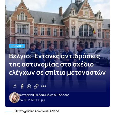
ΚΌΣΜΟΣ
Βέλγιο: Έντονες αντιδράσεις
της αστυνομίας στο σχέδιο
ελέγχων σε σπίτια μεταναστών
Κατερίνα Ηλιάδου
Βέλγιο
Ειδήσεις
24.06.2026 1:11 μμ
Φωτογραφία Αρχείου | GRland