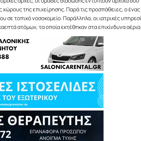
μικές αρχές, οι ομάδες διάσωσης εντόπισαν αρχικά δύο
ς χώρους της επιχείρησης. Παρά τις προσπάθειες, ο ένας
ου σε τοπικό νοσοκομείο. Παράλληλα, οι ιατρικές υπηρεσ
καεπτά ατόμων, τα οποία εκτέθηκαν στα επικίνδυνα αέρια