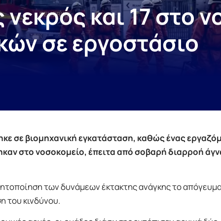
 νεκρός και 17 στο ν
κών σε εργοστάσιο
κε σε βιομηχανική εγκατάσταση, καθώς ένας εργαζό
τηκαν στο νοσοκομείο, έπειτα από σοβαρή διαρροή άγ
ινητοποίηση των δυνάμεων έκτακτης ανάγκης το απόγευμα
η του κινδύνου.