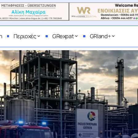
η
Περιοχές
GRexpat
GRland+