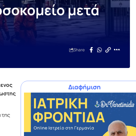
οσοκομείο μετά
Share
μενος
Διαφήμιση
νωστης
 της