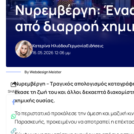
Νυρεμβέργη: Ένας
από διαρροή χημι
Κατερίνα Ηλιάδου
Γερμανία
Ειδήσεις
16.05.2026 12:06 μμ
By Webdesign Meister
Νυρεμβέργη – Τραγικός απολογισμός καταγράφη
έχασε τη ζωή του και άλλοι δεκαεπτά διακομίσ
SHARE
χημικής ουσίας.
Το περιστατικό προκάλεσε την άμεση και μαζική κ
Παρασκευής, προκειμένου να αποτραπεί η επέκτασ