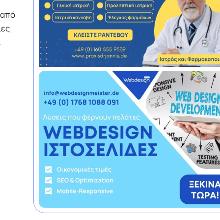
 από
ίες
.