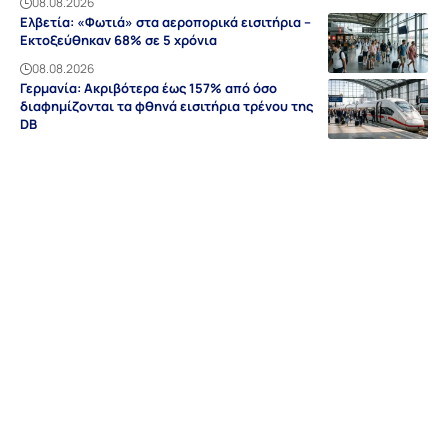
08.08.2026
Ελβετία: «Φωτιά» στα αεροπορικά εισιτήρια –
Εκτοξεύθηκαν 68% σε 5 χρόνια
08.08.2026
Γερμανία: Ακριβότερα έως 157% από όσο
διαφημίζονται τα φθηνά εισιτήρια τρένου της
DB
08.08.2026
Ειδήσεις
Discovery
Guides & Tipps
Auf Deutsch
Γερμανία
NRW
Βαυαρία
Βάδη-Βυρτεμβέργη
Ελλάδα
Sitemap
Απόρρητο
Editorial
Όροι Χρήσης
Επικοινωνία
Διαφήμιση
Περιοχές
Σχετικά με εμάς
© grland.com 2018-2026 | All rights reserved | By
Webdesign Meister