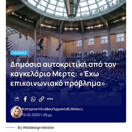
ΚΌΣΜΟΣ
Δημόσια αυτοκριτική από τον
καγκελάριο Μερτς: «Έχω
επικοινωνιακό πρόβλημα»
Κατερίνα Ηλιάδου
Γερμανία
Ειδήσεις
16.05.2026 1:28 μμ
By Webdesign Meister