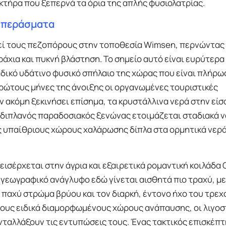
κτήρα που ξεπερνά τα όρια της απλής φυσιολατρίας.
α περάσματα
εί τους πεζοπόρους στην τοποθεσία Wimsen, περνώντας
άχια και πυκνή βλάστηση. Το σημείο αυτό είναι ευρύτερ
οναδικό υδάτινο φυσικό σπήλαιο της χώρας που είναι πλήρ
 πρώτους μήνες της άνοιξης οι οργανωμένες τουριστικές
 ακόμη ξεκινήσει επίσημα, τα κρυστάλλινα νερά στην είσ
 διπλανός παραδοσιακός ξενώνας ετοιμάζεται σταδιακά ν
 υπαίθριους χώρους χαλάρωσης δίπλα στα ορμητικά νερά
ισέρχεται στην άγρια και εξαιρετικά ρομαντική κοιλάδα G
γεωγραφικό ανάγλυφο εδώ γίνεται αισθητά πιο τραχύ, με
 παχύ στρώμα βρύου και τον διαρκή, έντονο ήχο του τρε
Στους ειδικά διαμορφωμένους χώρους ανάπαυσης, οι λιγοσ
νταλλάξουν τις εντυπώσεις τους. Ένας τακτικός επισκέπ