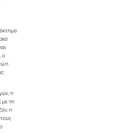
ρόκτημα
ιακό
και
 ο
νώ η
ις
γών, η
 με τη
όν, η
 τους
ο