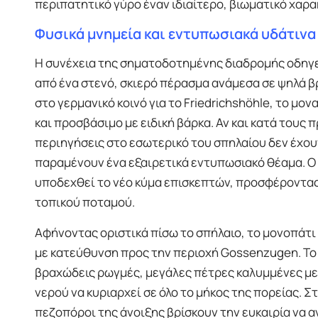
περιπατητικό γύρο έναν ιδιαίτερο, βιωματικό χαρα
Φυσικά μνημεία και εντυπωσιακά υδάτιν
Η συνέχεια της σηματοδοτημένης διαδρομής οδηγ
από ένα στενό, σκιερό πέρασμα ανάμεσα σε ψηλά βρ
στο γερμανικό κοινό για το Friedrichshöhle, το μ
και προσβάσιμο με ειδική βάρκα. Αν και κατά τους
περιηγήσεις στο εσωτερικό του σπηλαίου δεν έχουν
παραμένουν ένα εξαιρετικά εντυπωσιακό θέαμα. Ο
υποδεχθεί το νέο κύμα επισκεπτών, προσφέροντας
τοπικού ποταμού.
Αφήνοντας οριστικά πίσω το σπήλαιο, το μονοπάτι ε
με κατεύθυνση προς την περιοχή Gossenzugen. Το 
βραχώδεις ρωγμές, μεγάλες πέτρες καλυμμένες με
νερού να κυριαρχεί σε όλο το μήκος της πορείας. 
πεζοπόροι της άνοιξης βρίσκουν την ευκαιρία να α