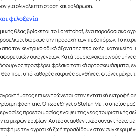
ον για ολιγόλεπτη στάση και χαλάρωση.
και φιλοξενία
μικής θέας βρίσκεται το Lorettohof, ένα παραδοσιακό αγ
ο προσελκύει διαρκώς την προσοχή των πεζοπόρων. Το κτιρ
πό τον κεντρικό οδικό άξονα της περιοχής, κατοικείται 
αφορετικών οικογενειών. Κατά τους καλοκαιρινούς μήνες,
λόφουρνος προσφέρει φρέσκα τοπικά αρτοσκευάσματα, ε
θέα που, υπό καθαρές καιρικές συνθήκες, φτάνει μέχρι τ
αγροκτήματος επικεντρώνεται στην εντατική εκτροφή αι
κρίσιμη φάση της. Όπως εξηγεί ο Stefan Mai, ο οποίος μαζί
 εργασίες προετοιμασίας ενόψει της νέας τουριστικής σεζ
τα μικρών εριφίων. Αυτές οι αυθεντικές συναντήσεις με
επαφή με την αγροτική ζωή προσδίδουν στον συγκεκριμέν