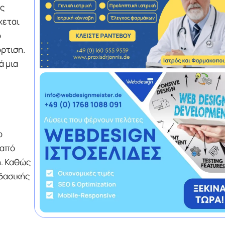
υς
χεται
ο
ρτιση.
ά μια
ο
 από
ή. Καθώς
δασικής