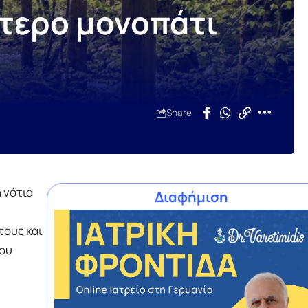
ότερο μονοπάτι
Share
 νότια
Διαφήμιση
τους και
που