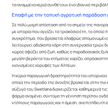
τα αναμμένα κεριά συνθέτουν ένα ιδανικό περιβάλλ
Επαφή με την τοπική αγροτική παράδοση 
Σε πολύ μικρή απόσταση από το σημείο της πανορα
με ιστορία που αγγίζει τα τριακόσια έτη, το οποί
συγκρότημα, που βρίσκεται ελαφρώς απομονωμένο α
λειτουργεί αδιάκοπα χάρη στη συνεργασία τριών δι
χώρος σφύζει από ζωή, καθώς ο παραδοσιακός ξυ
μεγάλη βεράντα του κτήματος χαρίζει απρόσκοπτη 
χιονισμένες κορυφές των Άλπεων.
Η κύρια παραγωγική δραστηριότητα του ιστορικού 
οποία την περίοδο της άνοιξης βρίσκεται στην πιο 
σύζυγό του Swetlana διαχειρίζεται καθημερινά τις
φάρμα αναμένει σύντομα τη γέννηση περίπου ογδόν
ντόπιους παραγωγούς και η άμεση, ανεπιτήδευτη 