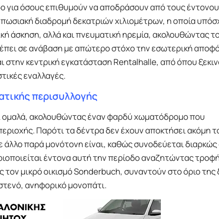
δο για όσους επιθυμούν να αποδράσουν από τους έντονο
τυπωσιακή διαδρομή δεκατριών χιλιομέτρων, η οποία υπόσ
κή άσκηση, αλλά και πνευματική ηρεμία, ακολουθώντας τ
έπει σε ανάβαση με απώτερο στόχο την εσωτερική αποφό
 στην κεντρική εγκατάσταση Rentalhalle, από όπου ξεκιν
στικές εναλλαγές.
ματικής περισυλλογής
αι ομαλά, ακολουθώντας έναν φαρδύ χωματόδρομο που
περιοχής. Παρότι τα δέντρα δεν έχουν αποκτήσει ακόμη τ
ε άλλο παρά μονότονη είναι, καθώς συνοδεύεται διαρκώς
ριοποιείται έντονα αυτή την περίοδο αναζητώντας τροφ
τον μικρό οικισμό Sonderbuch, συναντούν στο όριο της 
 στενό, ανηφορικό μονοπάτι.