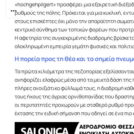
«hochgehpilgert» προσφέρει μια εξαιρετική διέξο
ρυθμούς της πόλης. Πρόκειται για μια κυκλική, εν
στους επισκέπτες όχι μόνο την απαραίτητη σωματι
κεντρικό σύνθημα των τοπικών φορέων που προτρ
Η αφετηρία της συγκεκριμένης διαδρομής βρίσκεται
ολοκληρωμένη εμπειρία γεμάτη φυσικές και πολιτι
Η πορεία προς τη θέα και τα σημεία πνευ
Τα πρώτα χιλιόμετρα της πεζοπορίας εξελίσσοντ
ανηφορίζει ελαφρώς μέσα από τα μεικτά δάση της 
πλήρες ανοιξιάτικο φύλλωμά τους, η διαδρομή κάθ
τους ήχους της άγριας ορνιθοπανίδας που δραστη
οι περιπατητές προχωρούν με σταθερό ρυθμό προς 
έκτασης την ειδική σήμανση που οδηγεί σε ένα πιο