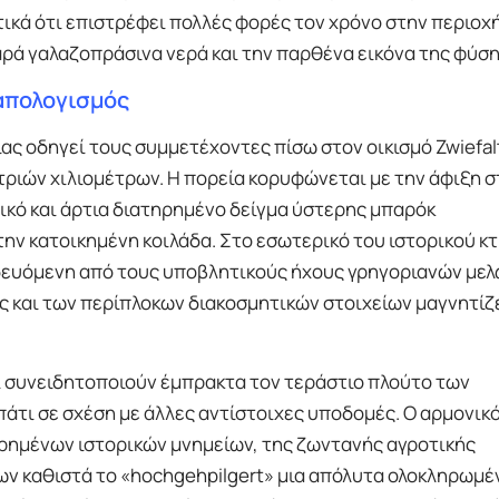
κά ότι επιστρέφει πολλές φορές τον χρόνο στην περιοχή
αρά γαλαζοπράσινα νερά και την παρθένα εικόνα της φύση
 απολογισμός
ίας οδηγεί τους συμμετέχοντες πίσω στον οικισμό Zwiefal
ριών χιλιομέτρων. Η πορεία κορυφώνεται με την άφιξη σ
τικό και άρτια διατηρημένο δείγμα ύστερης μπαρόκ
την κατοικημένη κοιλάδα. Στο εσωτερικό του ιστορικού κτ
δευόμενη από τους υποβλητικούς ήχους γρηγοριανών μελ
 και των περίπλοκων διακοσμητικών στοιχείων μαγνητίζε
 συνειδητοποιούν έμπρακτα τον τεράστιο πλούτο των
τι σε σχέση με άλλες αντίστοιχες υποδομές. Ο αρμονικ
ημένων ιστορικών μνημείων, της ζωντανής αγροτικής
ν καθιστά το «hochgehpilgert» μια απόλυτα ολοκληρωμέ