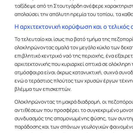
ταξίδεψε από τη Στουτγάρδη ανέφερε χαρακτηριστι
απολαύσει την απόλυτη ηρεμία του τοπίου, τα καθ
Η αρχιτεκτονική κορύφωση και ο τελικός
Το τελευταίο και ίσως πιο βατό τμήμα της πεζοπορ
ολοκληρώνοντας ομαλά τον μεγάλο κύκλο των δεκατ
επιβλητικό κεντρικό ναό της περιοχής, ένα εξαιρε
αρχιτεκτονικής που κυριαρχεί οπτικά σε ολόκληρη 
ατμόσφαιρα είναι άκρως κατανυκτική, συχνά συνο
ενώ ο τεράστιος πλούτος των χρυσών έργων τέχνης
βλέμμα των επισκεπτών.
Ολοκληρώνοντας τη μακρά διαδρομή, οι πεζοπόροι
αντιθέσεων που προσφέρει το συγκεκριμένο μονοπά
συνδυασμός της απομονωμένης φύσης, των συντηρ
παράδοσης και των σπάνιων γεωλογικών φαινομένω