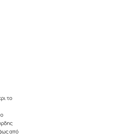
ρι το
το
ούρδης
ίφως από