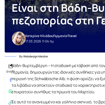
Είναι στη Βάδη-Β
πεζοπορίας στη Γ
Κατερίνα Ηλιάδου
Γερμανία
Travel
17.03.2026 11:04 πμ
By Webdesign Meister
Βάδη-Βυρτεμβέργη – Η σταδιακή μετάβαση από τον
Γερμανία, δημιουργώντας ιδανικές συνθήκες για υ
SHARE
περιοχή της Schwäbische Alb, η φύση αρχίζει να ξ
τα λιβάδια να αποκτούν σταδιακά το χαρακτηριστι
επικρατούν συνήθως τα πρωινά του Μαρτίου.
Σε αυτό το ανανεωμένο και γαλήνιο σκηνικό, το β