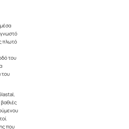
 μέσα
α γνωστό
ως πλωτό
οδό του
α
 του
lastal,
 βαθιές
χούμενου
τοί
της που