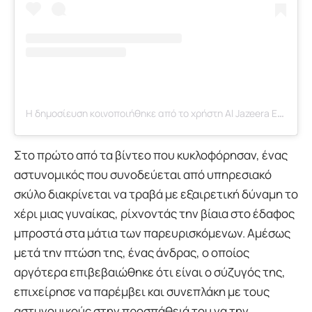
Η δημοσίευση κοινοποιήθηκε από το χρήστη Al Jazeera English (@aljazeeraenglish)
Στο πρώτο από τα βίντεο που κυκλοφόρησαν, ένας
αστυνομικός που συνοδεύεται από υπηρεσιακό
σκύλο διακρίνεται να τραβά με εξαιρετική δύναμη το
χέρι μιας γυναίκας, ρίχνοντάς την βίαια στο έδαφος
μπροστά στα μάτια των παρευρισκόμενων. Αμέσως
μετά την πτώση της, ένας άνδρας, ο οποίος
αργότερα επιβεβαιώθηκε ότι είναι ο σύζυγός της,
επιχείρησε να παρέμβει και συνεπλάκη με τους
αστυνομικούς στην προσπάθειά του να την