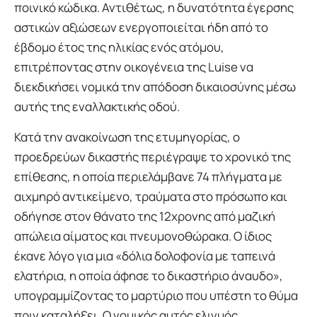
ποινικό κώδικα. Αντιθέτως, η δυνατότητα έγερσης
αστικών αξιώσεων ενεργοποιείται ήδη από το
έβδομο έτος της ηλικίας ενός ατόμου,
επιτρέποντας στην οικογένεια της Luise να
διεκδικήσει νομικά την απόδοση δικαιοσύνης μέσω
αυτής της εναλλακτικής οδού.
Κατά την ανακοίνωση της ετυμηγορίας, ο
προεδρεύων δικαστής περιέγραψε το χρονικό της
επίθεσης, η οποία περιελάμβανε 74 πλήγματα με
αιχμηρό αντικείμενο, τραύματα στο πρόσωπο και
οδήγησε στον θάνατο της 12χρονης από μαζική
απώλεια αίματος και πνευμονοθώρακα. Ο ίδιος
έκανε λόγο για μια «δόλια δολοφονία με ταπεινά
ελατήρια, η οποία άφησε το δικαστήριο άναυδο»,
υπογραμμίζοντας το μαρτύριο που υπέστη το θύμα
πριν καταλήξει. Ο νομικός αυτός ελιγμός