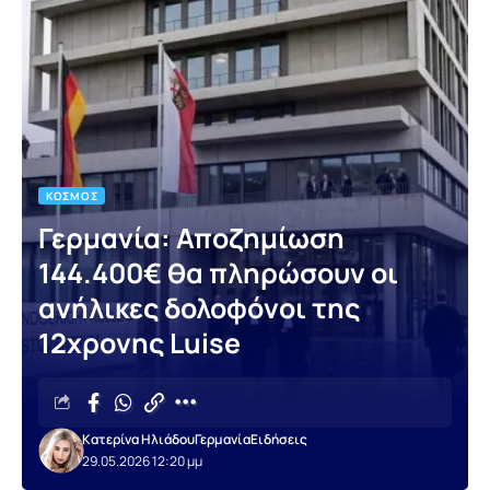
ΚΌΣΜΟΣ
Γερμανία: Αποζημίωση
144.400€ θα πληρώσουν οι
ανήλικες δολοφόνοι της
12χρονης Luise
Κατερίνα Ηλιάδου
Γερμανία
Ειδήσεις
29.05.2026 12:20 μμ