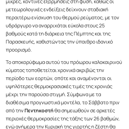
μικρές, κοντινές εξορμήσεις στη φύση, καθώς οι
μετεωρολογικές ενδείξεις δείχνουν σταδιακή
περαιτέρω ενίσχυση του θερμού ρεύματος, με τον
υδράργυρο να αναρριχάται εύκολα στους 25
βαθμούς κατά τη διάρκεια της Πέμπτης και της
Παρασκευής, καθιστώντας την ύπαιθρο ιδανικό
προορισμό.
Το αποκορύφωμα αυτού του πρόωρου καλοκαιρινού
κύματος τοποθετείται χρονικά ακριβώς την
περίοδο των εορτών, οπότε και αναμένονται οι
υψηλότερες θερμοκρασιακές τιμές της χρονιάς
μέχρι την παρούσα στιγμή. Σύμφωνα με τα
διαθέσιμα προγνωστικά μοντέλα, το Σάββατο πριν
από την
Πεντηκοστή
θα σημειωθούν σε αρκετές
περιοχές θερμοκρασίες της τάξης των 26 βαθμών,
ενώ ανήμερα την Κυριακή της γιορτής η ζέστη θα