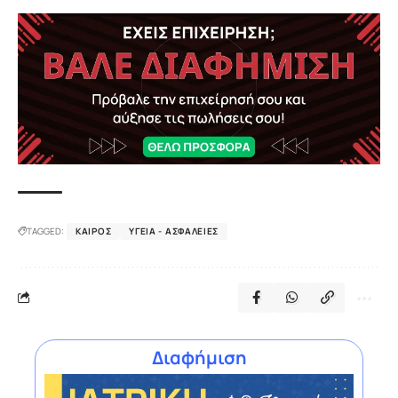
TAGGED:
ΚΑΙΡΌΣ
ΥΓΕΊΑ - ΑΣΦΆΛΕΙΕΣ
Διαφήμιση