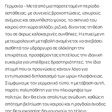
Γερμανία – Μετά από μια παρατεταμένη περίοδο
αστάθειας, με συνεχείς βροχοπτώσεις, ισχυρούς
ανέμους και ασυνήθιστο ψύχος, το σκηνικό του
καιρού στη χώρα αλλάζει ριζικά, δίνοντας τη θέση
του σε άκρως καλοκαιρινές συνθήκες. Η επικείμενη
μετεωρολογική μεταβολή αναμένεται να ανεβάσει
αισθητά τον υδράργυρο σε ολόκληρη την
επικράτεια, προσφέροντας επιτέλους την ιδανική
ευκαιρία για υπαίθριες δραστηριότητες, την ίδια
στιγμή που οι προγνώσεις κάνουν λόγο για
εντυπωσιακό διπλασιασμό των ωρών ηλιοφάνειας.
Σύμφωνα με τον γερμανικό τύπο, η μετάβαση αυτή,
παρότι πολυπόθητη για την πλειοψηφία των
πολιτών, δεν θα είναι απολύτως ανώδυνη, καθώς η
απότομη βελτίωση του καιρού και η ραγδαία άνοδος
της θερμοκρασίας δημιουργούν το τέλειο