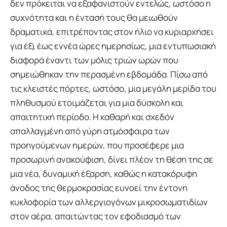
δεν πρόκειται να εξαφανιστούν εντελώς, ωστόσο η
συχνότητα και η έντασή τους θα μειωθούν
δραματικά, επιτρέποντας στον ήλιο να κυριαρχήσει
για έξι έως εννέα ώρες ημερησίως, μια εντυπωσιακή
διαφορά έναντι των μόλις τριών ωρών που
σημειώθηκαν την περασμένη εβδομάδα. Πίσω από
τις κλειστές πόρτες, ωστόσο, μια μεγάλη μερίδα του
πληθυσμού ετοιμάζεται για μια δύσκολη και
απαιτητική περίοδο. Η καθαρή και σχεδόν
απαλλαγμένη από γύρη ατμόσφαιρα των
προηγούμενων ημερών, που προσέφερε μια
προσωρινή ανακούφιση, δίνει πλέον τη θέση της σε
μια νέα, δυναμική έξαρση, καθώς η κατακόρυφη
άνοδος της θερμοκρασίας ευνοεί την έντονη
κυκλοφορία των αλλεργιογόνων μικροσωματιδίων
στον αέρα, απαιτώντας τον εφοδιασμό των