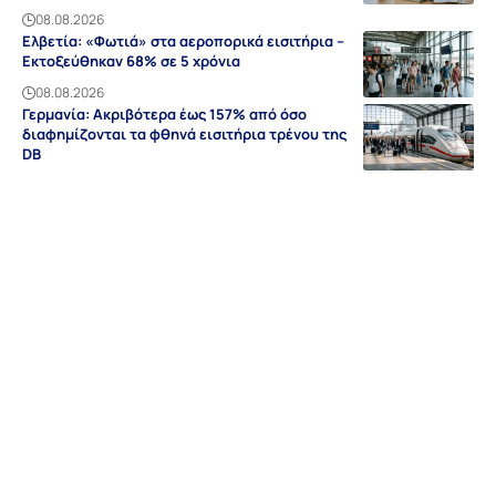
08.08.2026
Ελβετία: «Φωτιά» στα αεροπορικά εισιτήρια –
Εκτοξεύθηκαν 68% σε 5 χρόνια
08.08.2026
Γερμανία: Ακριβότερα έως 157% από όσο
διαφημίζονται τα φθηνά εισιτήρια τρένου της
DB
08.08.2026
Ειδήσεις
Discovery
Guides & Tipps
Auf Deutsch
Γερμανία
NRW
Βαυαρία
Βάδη-Βυρτεμβέργη
Ελλάδα
Sitemap
Απόρρητο
Editorial
Όροι Χρήσης
Επικοινωνία
Διαφήμιση
Περιοχές
Σχετικά με εμάς
© grland.com 2018-2026 | All rights reserved | By
Webdesign Meister