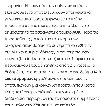
Γερμανία – Η φροντίδα των ασθενών παιδιών
εξακολουθεί να αποτελεί σχεδόν αποκλειστικά
γυναικεία υπόθεση, σύμφωνα με τα πλέον
πρόσφατα στατιστικά στοιχεία που έδωσε στη
δημοσιότητα το ασφαλιστικό ταμείο
AOK
. Παρά τις
προσπάθειες για ισότιμη κατανομή των
οικογενειακών βαρών, το συντριπτικό
73%
των
συνολικών ημερών άδειας για την περιποίηση
τέκνου (Kinderkrankentage) κατά τη διάρκεια του
περασμένου έτους ζητήθηκε από τις μητέρες. Τα
δεδομένα, τα οποία αντλήθηκαν από ένα δείγμα
14,9
εκατομμυρίων
εργαζόμενων ασφαλισμένων,
αποτυπώνουν μια κοινωνική πρακτική που κρατά
τους πατέρες μακριά από τη συγκεκριμένη
διαδικασία, περιορίζοντας το ποσοστό συμμετοχής
τους μόλις στο
27%
σε εθνικό επίπεδο.