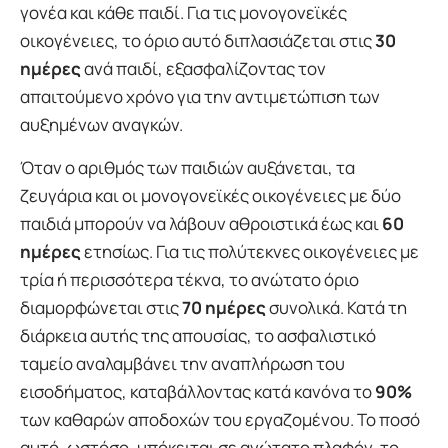
γονέα και κάθε παιδί. Για τις μονογονεϊκές
οικογένειες, το όριο αυτό διπλασιάζεται στις
30
ημέρες
ανά παιδί, εξασφαλίζοντας τον
απαιτούμενο χρόνο για την αντιμετώπιση των
αυξημένων αναγκών.
Όταν ο αριθμός των παιδιών αυξάνεται, τα
ζευγάρια και οι μονογονεϊκές οικογένειες με δύο
παιδιά μπορούν να λάβουν αθροιστικά έως και
60
ημέρες
ετησίως. Για τις πολύτεκνες οικογένειες με
τρία ή περισσότερα τέκνα, το ανώτατο όριο
διαμορφώνεται στις
70 ημέρες
συνολικά. Κατά τη
διάρκεια αυτής της απουσίας, το ασφαλιστικό
ταμείο αναλαμβάνει την αναπλήρωση του
εισοδήματος, καταβάλλοντας κατά κανόνα το
90%
των καθαρών αποδοχών του εργαζομένου. Το ποσό
αυτό, ωστόσο, υπόκειται σε ανώτατο πλαφόν, το