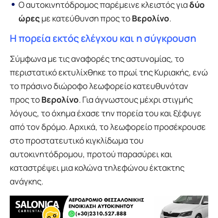
Ο αυτοκινητόδρομος παρέμεινε κλειστός για
δύο
ώρες
με κατεύθυνση προς το
Βερολίνο
.
Η πορεία εκτός ελέγχου και η σύγκρουση
Σύμφωνα με τις αναφορές της αστυνομίας, το
περιστατικό εκτυλίχθηκε το πρωί της Κυριακής, ενώ
το πράσινο διώροφο λεωφορείο κατευθυνόταν
προς το
Βερολίνο
. Για άγνωστους μέχρι στιγμής
λόγους, το όχημα έχασε την πορεία του και ξέφυγε
από τον δρόμο. Αρχικά, το λεωφορείο προσέκρουσε
στο προστατευτικό κιγκλίδωμα του
αυτοκινητόδρομου, προτού παρασύρει και
καταστρέψει μια κολώνα τηλεφώνου έκτακτης
ανάγκης.