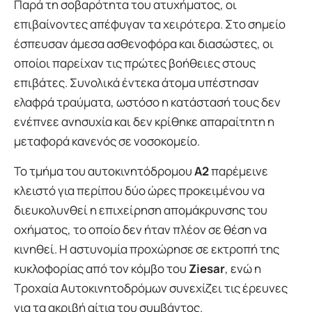
Παρά τη σοβαρότητα του ατυχήματος, οι
επιβαίνοντες απέφυγαν τα χειρότερα. Στο σημείο
έσπευσαν άμεσα ασθενοφόρα και διασώστες, οι
οποίοι παρείχαν τις πρώτες βοήθειες στους
επιβάτες. Συνολικά έντεκα άτομα υπέστησαν
ελαφρά τραύματα, ωστόσο η κατάστασή τους δεν
ενέπνεε ανησυχία και δεν κρίθηκε απαραίτητη η
μεταφορά κανενός σε νοσοκομείο.
Το τμήμα του αυτοκινητόδρομου
A2
παρέμεινε
κλειστό για περίπου δύο ώρες προκειμένου να
διευκολυνθεί η επιχείρηση απομάκρυνσης του
οχήματος, το οποίο δεν ήταν πλέον σε θέση να
κινηθεί. Η αστυνομία προχώρησε σε εκτροπή της
κυκλοφορίας από τον κόμβο του
Ziesar
, ενώ η
Τροχαία Αυτοκινητοδρόμων συνεχίζει τις έρευνες
για τα ακριβή αίτια του συμβάντος.