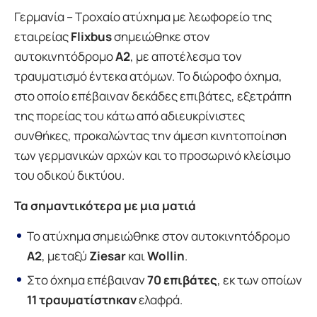
Γερμανία – Τροχαίο ατύχημα με λεωφορείο της
εταιρείας
Flixbus
σημειώθηκε στον
αυτοκινητόδρομο
A2
, με αποτέλεσμα τον
τραυματισμό έντεκα ατόμων. Το διώροφο όχημα,
στο οποίο επέβαιναν δεκάδες επιβάτες, εξετράπη
της πορείας του κάτω από αδιευκρίνιστες
συνθήκες, προκαλώντας την άμεση κινητοποίηση
των γερμανικών αρχών και το προσωρινό κλείσιμο
του οδικού δικτύου.
Τα σημαντικότερα με μια ματιά
Το ατύχημα σημειώθηκε στον αυτοκινητόδρομο
A2
, μεταξύ
Ziesar
και
Wollin
.
Στο όχημα επέβαιναν
70 επιβάτες
, εκ των οποίων
11 τραυματίστηκαν
ελαφρά.