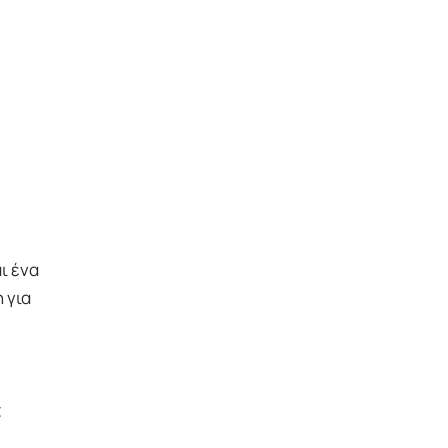
ι ένα
 για
ς