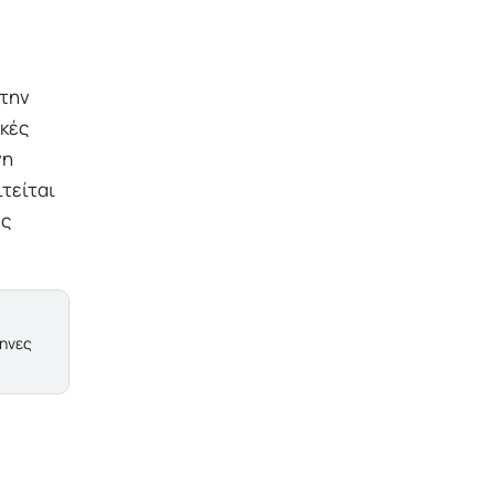
στην
ικές
νη
τείται
ές
ληνες