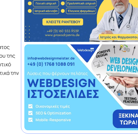
ατος
μου της
ητικό
τικά την