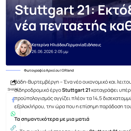
Stuttgart 21: Εκτ
νέα πενταετής κ
Κατερίνα Ηλιάδου
Γερμανία
Ειδήσεις
26.06.2026 2:05 μμ
Φωτογραφία Αρχείου | GRland
Βάδη-Βυρτεμβέργη – Ένα νέο οικονομικό και λειτο
σιδηροδρομικό έργο
Stuttgart 21
καταγράφει υπέρο
SHARE
προϋπολογισμός αγγίζει πλέον τα 14,5 δισεκατομμύ
εξολοκλήρου, την ώρα που η επίσημη παράδοση του
Τα σημαντικότερα με μια ματιά