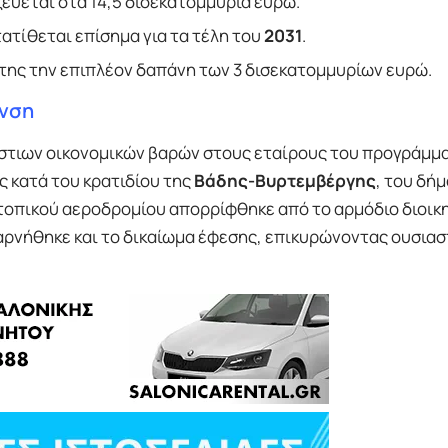
εύεται στα 14,5 δισεκατομμύρια ευρώ.
ατίθεται επίσημα για τα τέλη του
2031
.
της την επιπλέον δαπάνη των 3 δισεκατομμυρίων ευρώ.
υνση
άστιων οικονομικών βαρών στους εταίρους του προγράμμ
ς κατά του κρατιδίου της
Βάδης-Βυρτεμβέργης
, του δή
 τοπικού αεροδρομίου απορρίφθηκε από το αρμόδιο διοικ
 αρνήθηκε και το δικαίωμα έφεσης, επικυρώνοντας ουσιασ