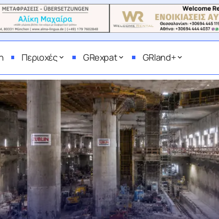
η
Περιοχές
GRexpat
GRland+