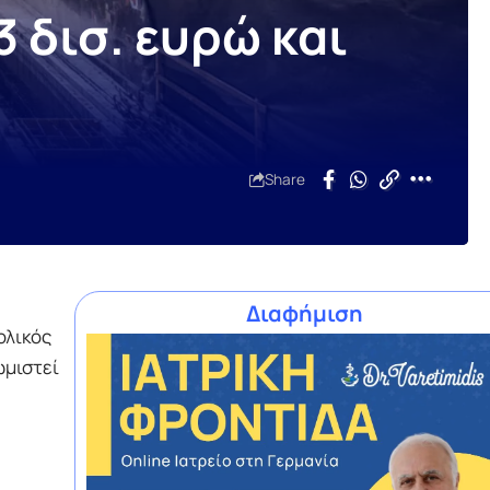
3 δισ. ευρώ και
Share
Διαφήμιση
ολικός
ωμιστεί