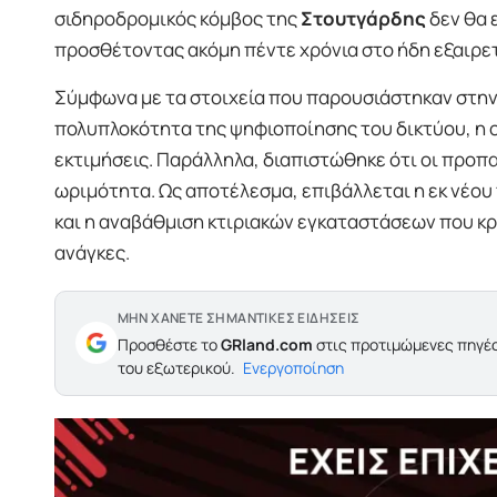
σιδηροδρομικός κόμβος της
Στουτγάρδης
δεν θα ε
προσθέτοντας ακόμη πέντε χρόνια στο ήδη εξαιρε
Σύμφωνα με τα στοιχεία που παρουσιάστηκαν στην 
πολυπλοκότητα της ψηφιοποίησης του δικτύου, η ο
εκτιμήσεις. Παράλληλα, διαπιστώθηκε ότι οι προπ
ωριμότητα. Ως αποτέλεσμα, επιβάλλεται η εκ νέο
και η αναβάθμιση κτιριακών εγκαταστάσεων που κρ
ανάγκες.
ΜΗΝ ΧΑΝΕΤΕ ΣΗΜΑΝΤΙΚΕΣ ΕΙΔΗΣΕΙΣ
Προσθέστε το
GRland.com
στις προτιμώμενες πηγές
του εξωτερικού.
Ενεργοποίηση