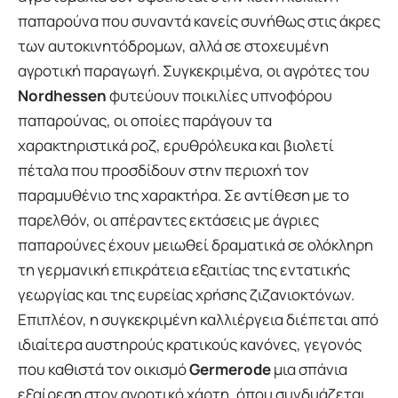
παπαρούνα που συναντά κανείς συνήθως στις άκρες
των αυτοκινητόδρομων, αλλά σε στοχευμένη
αγροτική παραγωγή. Συγκεκριμένα, οι αγρότες του
Nordhessen
φυτεύουν ποικιλίες υπνοφόρου
παπαρούνας, οι οποίες παράγουν τα
χαρακτηριστικά ροζ, ερυθρόλευκα και βιολετί
πέταλα που προσδίδουν στην περιοχή τον
παραμυθένιο της χαρακτήρα. Σε αντίθεση με το
παρελθόν, οι απέραντες εκτάσεις με άγριες
παπαρούνες έχουν μειωθεί δραματικά σε ολόκληρη
τη γερμανική επικράτεια εξαιτίας της εντατικής
γεωργίας και της ευρείας χρήσης ζιζανιοκτόνων.
Επιπλέον, η συγκεκριμένη καλλιέργεια διέπεται από
ιδιαίτερα αυστηρούς κρατικούς κανόνες, γεγονός
που καθιστά τον οικισμό
Germerode
μια σπάνια
εξαίρεση στον αγροτικό χάρτη, όπου συνδυάζεται