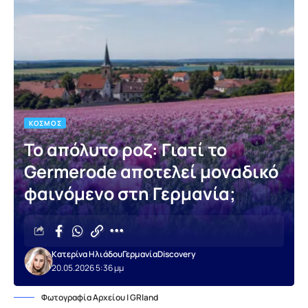
ΚΌΣΜΟΣ
Το απόλυτο ροζ: Γιατί το
Germerode αποτελεί μοναδικό
φαινόμενο στη Γερμανία;
Κατερίνα Ηλιάδου
Γερμανία
Discovery
20.05.2026 5:36 μμ
Φωτογραφία Αρχείου | GRland