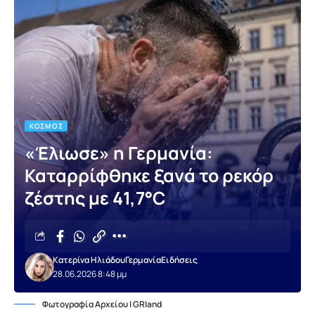
ΚΌΣΜΟΣ
«Έλιωσε» η Γερμανία:
Καταρρίφθηκε ξανά το ρεκόρ
ζέστης με 41,7°C
Κατερίνα Ηλιάδου
Γερμανία
Ειδήσεις
28.06.2026 8:48 μμ
Φωτογραφία Αρχείου | GRland