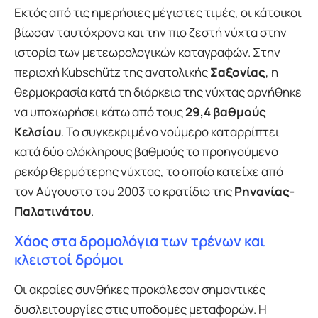
Εκτός από τις ημερήσιες μέγιστες τιμές, οι κάτοικοι
βίωσαν ταυτόχρονα και την πιο ζεστή νύχτα στην
ιστορία των μετεωρολογικών καταγραφών. Στην
περιοχή Kubschütz της ανατολικής
Σαξονίας
, η
θερμοκρασία κατά τη διάρκεια της νύχτας αρνήθηκε
να υποχωρήσει κάτω από τους
29,4 βαθμούς
Κελσίου
. Το συγκεκριμένο νούμερο καταρρίπτει
κατά δύο ολόκληρους βαθμούς το προηγούμενο
ρεκόρ θερμότερης νύχτας, το οποίο κατείχε από
τον Αύγουστο του 2003 το κρατίδιο της
Ρηνανίας-
Παλατινάτου
.
Χάος στα δρομολόγια των τρένων και
κλειστοί δρόμοι
Οι ακραίες συνθήκες προκάλεσαν σημαντικές
δυσλειτουργίες στις υποδομές μεταφορών. Η