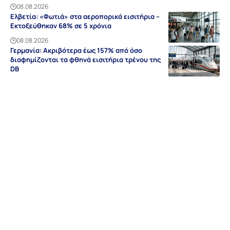
08.08.2026
Ελβετία: «Φωτιά» στα αεροπορικά εισιτήρια –
Εκτοξεύθηκαν 68% σε 5 χρόνια
08.08.2026
Γερμανία: Ακριβότερα έως 157% από όσο
διαφημίζονται τα φθηνά εισιτήρια τρένου της
DB
08.08.2026
Ειδήσεις
Discovery
Guides & Tipps
Auf Deutsch
Γερμανία
NRW
Βαυαρία
Βάδη-Βυρτεμβέργη
Ελλάδα
Sitemap
Απόρρητο
Editorial
Όροι Χρήσης
Επικοινωνία
Διαφήμιση
Περιοχές
Σχετικά με εμάς
© grland.com 2018-2026 | All rights reserved | By
Webdesign Meister