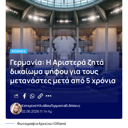
ΚΌΣΜΟΣ
Γερμανία: Η Αριστερά ζητά
δικαίωμα ψήφου για τους
μετανάστες μετά από 5 χρόνια
Κατερίνα Ηλιάδου
Γερμανία
Ειδήσεις
02.06.2026 11:14 πμ
Φωτογραφία Αρχείου | GRland