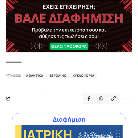
TAGGED:
ΑΘΛΗΤΙΚΆ
ΒΕΡΟΛΊΝΟ
ΚΥΚΛΟΦΟΡΊΑ
Διαφήμιση