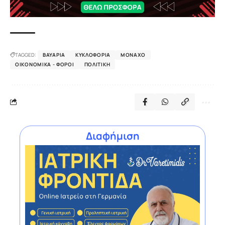
TAGGED:
ΒΑΥΑΡΊΑ
ΚΥΚΛΟΦΟΡΊΑ
ΜΌΝΑΧΟ
ΟΙΚΟΝΟΜΙΚΆ - ΦΌΡΟΙ
ΠΟΛΙΤΙΚΉ
Διαφήμιση