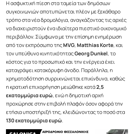
Η ασφυκτική πίεση στα ταμεία των δημόσιων
συγκοινωνιών αποτυπώνεται πλέον με ξεκάθαρο
τρόπο στα νέα δρομολόγια, αναγκάζοντας τις αρχές
να διαχειριστούν ένα ιδιαίτερα πιεστικό οικονομικό
περιβάλλον. Σύμφωνα με την επίσημη ενημέρωση
από τον εκπρόσωπο της
MVG
,
Matthias Korte
, και
τον υπεύθυνο κινητικότητας
Georg Dunkel
, το
κόστος για το προσωπικό και την ενέργεια έχει
καταγράψει κατακόρυφη άνοδο. Παράλληλα, η
χρηματοδότηση συρρικνώνεται επικίνδυνα, καθώς
η κρατική επιχορήγηση μειώθηκε κατά
2,5
εκατομμύρια ευρώ
, ενώ η δημοτική αρχή
προχώρησε στην επιβολή πλαφόν όσον αφορά την
ετήσια υποστήριξή της, κλειδώνοντας το ποσό στα
130 εκατομμύρια ευρώ
.