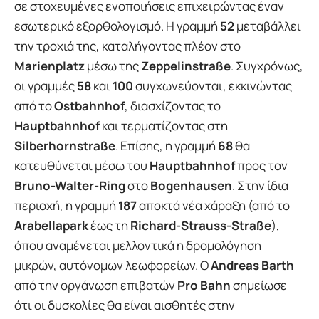
σε στοχευμένες ενοποιήσεις επιχειρώντας έναν
εσωτερικό εξορθολογισμό. Η γραμμή
52
μεταβάλλει
την τροχιά της, καταλήγοντας πλέον στο
Marienplatz
μέσω της
Zeppelinstraße
. Συγχρόνως,
οι γραμμές
58
και
100
συγχωνεύονται, εκκινώντας
από το
Ostbahnhof
, διασχίζοντας το
Hauptbahnhof
και τερματίζοντας στη
Silberhornstraße
. Επίσης, η γραμμή
68
θα
κατευθύνεται μέσω του
Hauptbahnhof
προς τον
Bruno-Walter-Ring
στο
Bogenhausen
. Στην ίδια
περιοχή, η γραμμή
187
αποκτά νέα χάραξη (από το
Arabellapark
έως τη
Richard-Strauss-Straße
),
όπου αναμένεται μελλοντικά η δρομολόγηση
μικρών, αυτόνομων λεωφορείων. Ο
Andreas Barth
από την οργάνωση επιβατών
Pro Bahn
σημείωσε
ότι οι δυσκολίες θα είναι αισθητές στην