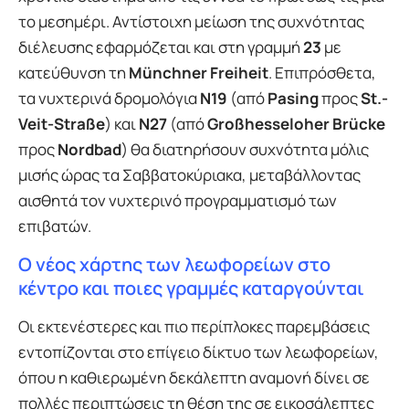
το μεσημέρι. Αντίστοιχη μείωση της συχνότητας
διέλευσης εφαρμόζεται και στη γραμμή
23
με
κατεύθυνση τη
Münchner Freiheit
. Επιπρόσθετα,
τα νυχτερινά δρομολόγια
N19
(από
Pasing
προς
St.-
Veit-Straße
) και
N27
(από
Großhesseloher Brücke
προς
Nordbad
) θα διατηρήσουν συχνότητα μόλις
μισής ώρας τα Σαββατοκύριακα, μεταβάλλοντας
αισθητά τον νυχτερινό προγραμματισμό των
επιβατών.
Ο νέος χάρτης των λεωφορείων στο
κέντρο και ποιες γραμμές καταργούνται
Οι εκτενέστερες και πιο περίπλοκες παρεμβάσεις
εντοπίζονται στο επίγειο δίκτυο των λεωφορείων,
όπου η καθιερωμένη δεκάλεπτη αναμονή δίνει σε
πολλές περιπτώσεις τη θέση της σε εικοσάλεπτες