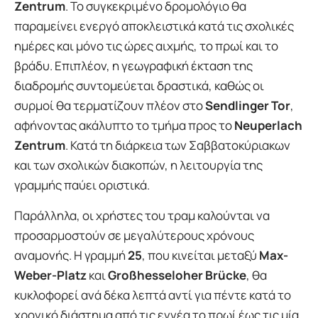
Zentrum
. Το συγκεκριμένο δρομολόγιο θα
παραμείνει ενεργό αποκλειστικά κατά τις σχολικές
ημέρες και μόνο τις ώρες αιχμής, το πρωί και το
βράδυ. Επιπλέον, η γεωγραφική έκταση της
διαδρομής συντομεύεται δραστικά, καθώς οι
συρμοί θα τερματίζουν πλέον στο
Sendlinger Tor
,
αφήνοντας ακάλυπτο το τμήμα προς το
Neuperlach
Zentrum
. Κατά τη διάρκεια των Σαββατοκύριακων
και των σχολικών διακοπών, η λειτουργία της
γραμμής παύει οριστικά.
Παράλληλα, οι χρήστες του τραμ καλούνται να
προσαρμοστούν σε μεγαλύτερους χρόνους
αναμονής. Η γραμμή
25
, που κινείται μεταξύ
Max-
Weber-Platz
και
Großhesseloher Brücke
, θα
κυκλοφορεί ανά δέκα λεπτά αντί για πέντε κατά το
χρονικό διάστημα από τις εννέα το πρωί έως τις μία