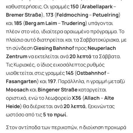
καθυστερήσεις. Οι γραμμές
150
(
Arabellapark
–
Bremer Straße
),
173
(
Feldmoching
–
Petuelring
)
και
185
(
Berg am Laim
–
Trudering
) υπάγονται
πλέον στο νέο, ιδιαίτερα αραιωμένο πρόγραμμα. Το
πλαίσιο αυτό διατηρείται και τα Σαββατοκύριακα, με
τη σύνδεση
Giesing Bahnhof
προς
Neuperlach
Zentrum
να εκτελείται ανά
20 λεπτά
τα Σάββατα.
Τις Κυριακές, ο ίδιος εικοσάλεπτος ρυθμός
υιοθετείται στις γραμμές
145
(
Ostbahnhof
–
Fasangarten
) και
197
. Παράλληλα, η γραμμή μεταξύ
Moosach
και
Bingener Straße
καταργείται
οριστικά, ενώ το λεωφορείο
X36
(
Allach
–
Alte
Heide
) θα διέρχεται ανά
20 λεπτά
, ξεκινώντας
ωστόσο από τις
5 το πρωί
.
Στον αντίποδα των περικοπών, η διοίκηση προχωρά