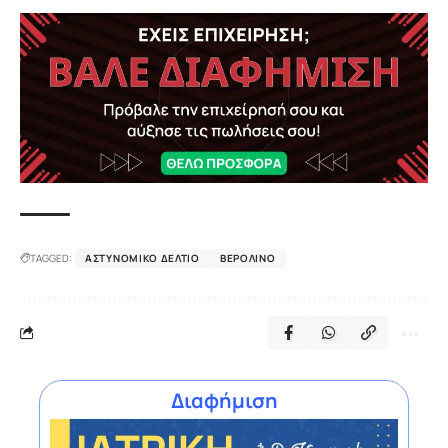
TAGGED:
ΑΣΤΥΝΟΜΙΚΌ ΔΕΛΤΊΟ
ΒΕΡΟΛΊΝΟ
Διαφήμιση