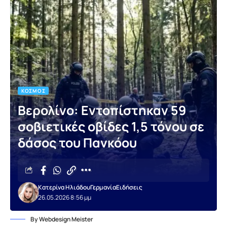
ΚΌΣΜΟΣ
Βερολίνο: Εντοπίστηκαν 59
σοβιετικές οβίδες 1,5 τόνου σε
δάσος του Πανκόου
Κατερίνα Ηλιάδου
Γερμανία
Ειδήσεις
26.05.2026 8:56 μμ
By Webdesign Meister