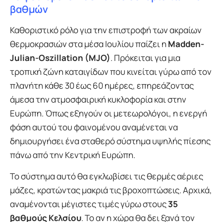
βαθμών
Καθοριστικό ρόλο για την επιστροφή των ακραίων
θερμοκρασιών στα μέσα Ιουλίου παίζει η
Madden-
Julian-Oszillation (MJO)
. Πρόκειται για μια
τροπική ζώνη καταιγίδων που κινείται γύρω από τον
πλανήτη κάθε 30 έως 60 ημέρες, επηρεάζοντας
άμεσα την ατμοσφαιρική κυκλοφορία και στην
Ευρώπη. Όπως εξηγούν οι μετεωρολόγοι, η ενεργή
φάση αυτού του φαινομένου αναμένεται να
δημιουργήσει ένα σταθερό σύστημα υψηλής πίεσης
πάνω από την Κεντρική Ευρώπη.
Το σύστημα αυτό θα εγκλωβίσει τις θερμές αέριες
μάζες, κρατώντας μακριά τις βροχοπτώσεις. Αρχικά,
αναμένονται μέγιστες τιμές γύρω στους
35
βαθμούς Κελσίου
. Το αν η χώρα θα δει ξανά τον