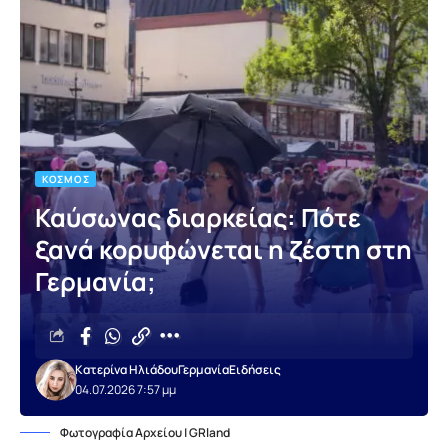
ΚΌΣΜΟΣ
Καύσωνας διαρκείας: Πότε
ξανά κορυφώνεται η ζέστη στη
Γερμανία;
Κατερίνα Ηλιάδου
Γερμανία
Ειδήσεις
04.07.2026 7:57 μμ
Φωτογραφία Αρχείου | GRland