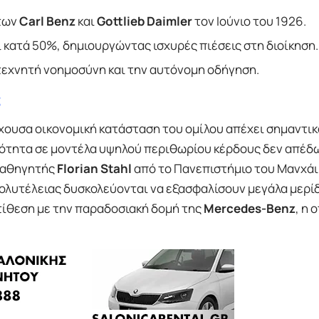
 των
Carl Benz
και
Gottlieb Daimler
τον Ιούνιο του 1926.
κατά 50%, δημιουργώντας ισχυρές πιέσεις στη διοίκηση.
τεχνητή νοημοσύνη και την αυτόνομη οδήγηση.
ς
χουσα οικονομική κατάσταση του ομίλου απέχει σημαντικ
ιότητα σε μοντέλα υψηλού περιθωρίου κέρδους δεν απέδ
καθηγητής
Florian Stahl
από το Πανεπιστήμιο του Μανχάιμ
πολυτέλειας δυσκολεύονται να εξασφαλίσουν μεγάλα μερί
τίθεση με την παραδοσιακή δομή της
Mercedes-Benz
, η 