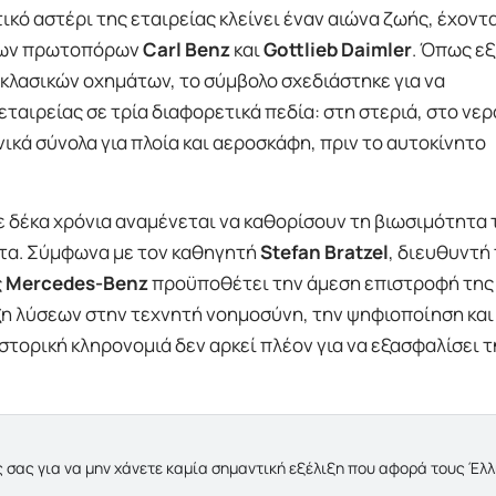
ικό αστέρι της εταιρείας κλείνει έναν αιώνα ζωής, έχοντ
 των πρωτοπόρων
Carl Benz
και
Gottlieb Daimler
. Όπως εξ
 κλασικών οχημάτων, το σύμβολο σχεδιάστηκε για να
ταιρείας σε τρία διαφορετικά πεδία: στη στεριά, στο νερ
κά σύνολα για πλοία και αεροσκάφη, πριν το αυτοκίνητο
 δέκα χρόνια αναμένεται να καθορίσουν τη βιωσιμότητα 
τα. Σύμφωνα με τον καθηγητή
Stefan Bratzel
, διευθυντή
ς
Mercedes-Benz
προϋποθέτει την άμεση επιστροφή της
η λύσεων στην τεχνητή νοημοσύνη, την ψηφιοποίηση και
τορική κληρονομιά δεν αρκεί πλέον για να εξασφαλίσει τ
 σας για να μην χάνετε καμία σημαντική εξέλιξη που αφορά τους Έλ