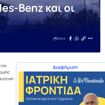
es-Benz και οι
Share
εται
Διαφήμιση
ρικής
ειστική