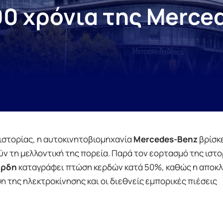
0 χρόνια της Merced
στορίας, η αυτοκινητοβιομηχανία
Mercedes-Benz
βρίσκ
ν τη μελλοντική της πορεία. Παρά τον εορτασμό της ιστο
άρδη
καταγράφει πτώση κερδών κατά 50%, καθώς η αποκλ
 της ηλεκτροκίνησης και οι διεθνείς εμπορικές πιέσεις