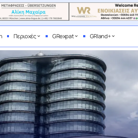
η
Περιοχές
GRexpat
GRland+