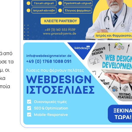
ά από
ωσε τα
, οι
δια
οποία