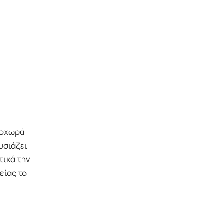
ροχωρά
υσιάζει
τικά την
είας το