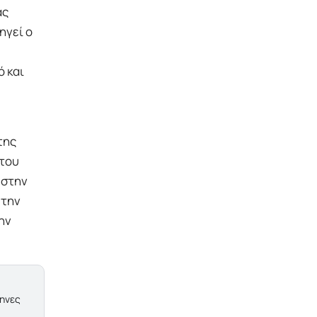
ας
ηγεί ο
ό και
της
 του
 στην
 την
ην
ληνες