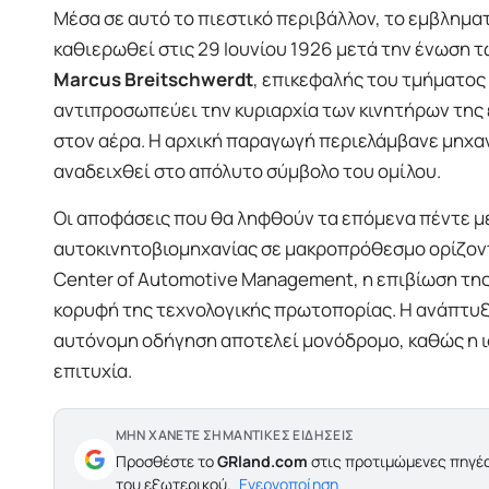
Μέσα σε αυτό το πιεστικό περιβάλλον, το εμβληματ
καθιερωθεί στις 29 Ιουνίου 1926 μετά την ένωση
Marcus Breitschwerdt
, επικεφαλής του τμήματος
αντιπροσωπεύει την κυριαρχία των κινητήρων της ε
στον αέρα. Η αρχική παραγωγή περιελάμβανε μηχανι
αναδειχθεί στο απόλυτο σύμβολο του ομίλου.
Οι αποφάσεις που θα ληφθούν τα επόμενα πέντε με
αυτοκινητοβιομηχανίας σε μακροπρόθεσμο ορίζον
Center of Automotive Management, η επιβίωση τη
κορυφή της τεχνολογικής πρωτοπορίας. Η ανάπτυξ
αυτόνομη οδήγηση αποτελεί μονόδρομο, καθώς η ισ
επιτυχία.
ΜΗΝ ΧΑΝΕΤΕ ΣΗΜΑΝΤΙΚΕΣ ΕΙΔΗΣΕΙΣ
Προσθέστε το
GRland.com
στις προτιμώμενες πηγές
του εξωτερικού.
Ενεργοποίηση