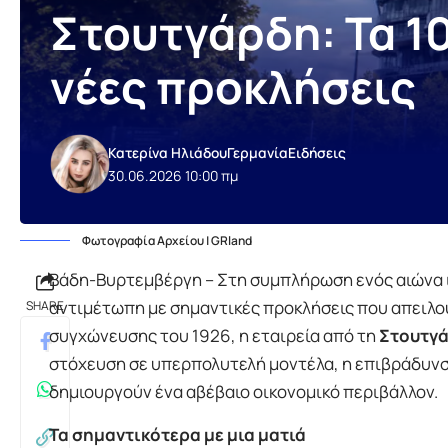
Στουτγάρδη: Τα 10
νέες προκλήσεις
Κατερίνα Ηλιάδου
Γερμανία
Ειδήσεις
30.06.2026 10:00 πμ
Φωτογραφία Αρχείου | GRland
Βάδη-Βυρτεμβέργη – Στη συμπλήρωση ενός αιώνα ι
αντιμέτωπη με σημαντικές προκλήσεις που απειλού
SHARE
συγχώνευσης του 1926, η εταιρεία από τη
Στουτγ
στόχευση σε υπερπολυτελή μοντέλα, η επιβράδυνση
δημιουργούν ένα αβέβαιο οικονομικό περιβάλλον.
Τα σημαντικότερα με μια ματιά