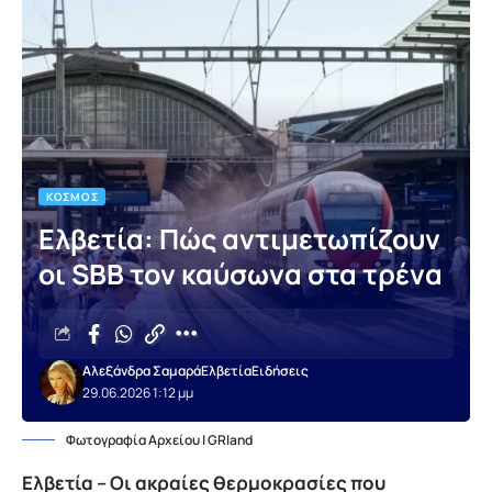
ΚΌΣΜΟΣ
Ελβετία: Πώς αντιμετωπίζουν
οι SBB τον καύσωνα στα τρένα
Αλεξάνδρα Σαμαρά
Ελβετία
Ειδήσεις
29.06.2026 1:12 μμ
Φωτογραφία Αρχείου | GRland
Ελβετία – Οι ακραίες θερμοκρασίες που