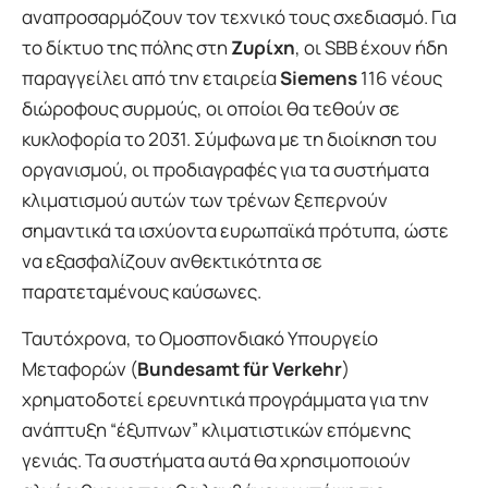
αναπροσαρμόζουν τον τεχνικό τους σχεδιασμό. Για
το δίκτυο της πόλης στη
Ζυρίχη
, οι SBB έχουν ήδη
παραγγείλει από την εταιρεία
Siemens
116 νέους
διώροφους συρμούς, οι οποίοι θα τεθούν σε
κυκλοφορία το 2031. Σύμφωνα με τη διοίκηση του
οργανισμού, οι προδιαγραφές για τα συστήματα
κλιματισμού αυτών των τρένων ξεπερνούν
σημαντικά τα ισχύοντα ευρωπαϊκά πρότυπα, ώστε
να εξασφαλίζουν ανθεκτικότητα σε
παρατεταμένους καύσωνες.
Ταυτόχρονα, το Ομοσπονδιακό Υπουργείο
Μεταφορών (
Bundesamt für Verkehr
)
χρηματοδοτεί ερευνητικά προγράμματα για την
ανάπτυξη “έξυπνων” κλιματιστικών επόμενης
γενιάς. Τα συστήματα αυτά θα χρησιμοποιούν