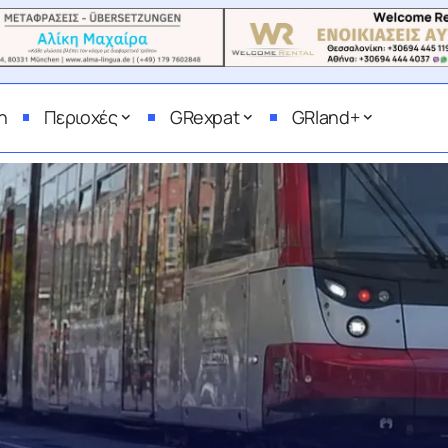
η
Περιοχές
GRexpat
GRland+