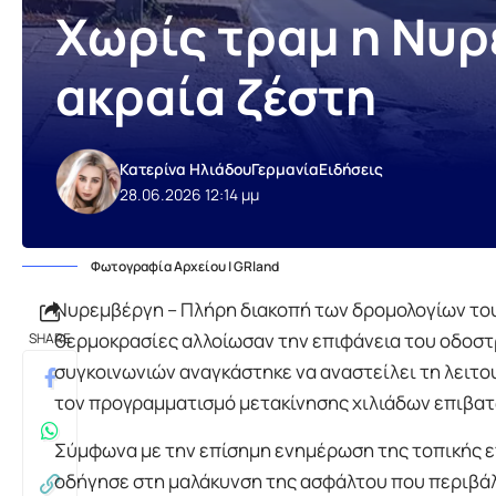
Χωρίς τραμ η Νυρ
ακραία ζέστη
Κατερίνα Ηλιάδου
Γερμανία
Ειδήσεις
28.06.2026 12:14 μμ
Φωτογραφία Αρχείου | GRland
Νυρεμβέργη – Πλήρη διακοπή των δρομολογίων του 
θερμοκρασίες αλλοίωσαν την επιφάνεια του οδοστρ
SHARE
συγκοινωνιών αναγκάστηκε να αναστείλει τη λειτ
τον προγραμματισμό μετακίνησης χιλιάδων επιβατ
Σύμφωνα με την επίσημη ενημέρωση της τοπικής 
οδήγησε στη μαλάκυνση της ασφάλτου που περιβάλλ