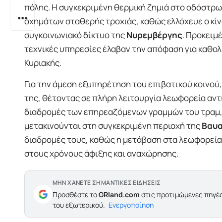
πόλης. Η συγκεκριμένη θερμική ζημιά στο οδόστρ
οχημάτων σταθερής τροχιάς, καθώς ελλόχευε ο κ
συγκοινωνιακό δίκτυο της
Νυρεμβέργης
. Προκειμ
τεχνικές υπηρεσίες έλαβαν την απόφαση για καθολι
Κυριακής.
Για την άμεση εξυπηρέτηση του επιβατικού κοινού,
της, θέτοντας σε πλήρη λειτουργία λεωφορεία αντ
διαδρομές των επηρεαζόμενων γραμμών του τραμ, 
μετακινούνται στη συγκεκριμένη περιοχή της
Βαυα
διαδρομές τους, καθώς η μετάβαση στα λεωφορεί
στους χρόνους άφιξης και αναχώρησης.
ΜΗΝ ΧΑΝΕΤΕ ΣΗΜΑΝΤΙΚΕΣ ΕΙΔΗΣΕΙΣ
Προσθέστε το
GRland.com
στις προτιμώμενες πηγές
του εξωτερικού.
Ενεργοποίηση