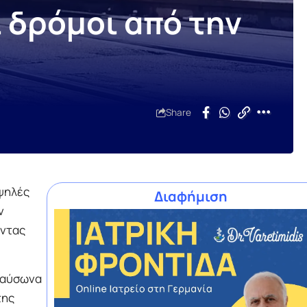
 δρόμοι από την
Share
υψηλές
Διαφήμιση
ν
οντας
 καύσωνα
της