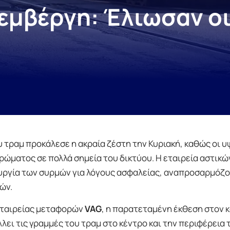
εμβέργη: Έλιωσαν οι
τραμ προκάλεσε η ακραία ζέστη την Κυριακή, καθώς οι 
ώματος σε πολλά σημεία του δικτύου. Η εταιρεία αστικώ
ουργία των συρμών για λόγους ασφαλείας, αναπροσαρμόζ
ών.
εταιρείας μεταφορών
VAG
, η παρατεταμένη έκθεση στον
ει τις γραμμές του τραμ στο κέντρο και την περιφέρεια 