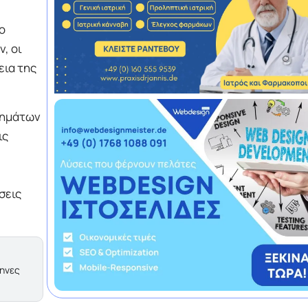
ο
, οι
εια της
οχημάτων
ις
σεις
ληνες