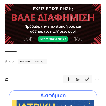
TAGGED:
ΒΑΥΑΡΊΑ
ΚΑΙΡΌΣ
Διαφήμιση