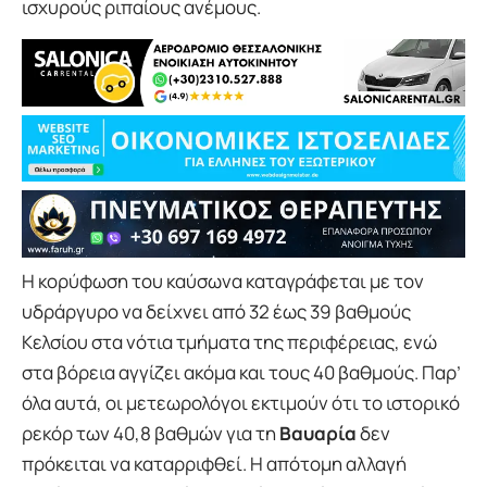
ισχυρούς ριπαίους ανέμους.
Η κορύφωση του καύσωνα καταγράφεται με τον
υδράργυρο να δείχνει από 32 έως 39 βαθμούς
Κελσίου στα νότια τμήματα της περιφέρειας, ενώ
στα βόρεια αγγίζει ακόμα και τους 40 βαθμούς. Παρ’
όλα αυτά, οι μετεωρολόγοι εκτιμούν ότι το ιστορικό
ρεκόρ των 40,8 βαθμών για τη
Βαυαρία
δεν
πρόκειται να καταρριφθεί. Η απότομη αλλαγή