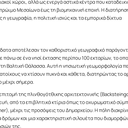
ιακοί χώροι, αλλά ως ενεργά αστικά κέντρα που καταδεικ
 πρώιμο Μεσαίωνα έως τη βιομηχανική εποχή. Η διατήρησ
 η γεωγραφία, η πολιτική ισχύς και τα εμπορικά δίκτυα
ύδατα αποτέλεσαν τον καθοριστικό γεωγραφικό παράγοντα
 πάνω σε ένα νησί έκτασης περίπου 100 εκταρίων, το οπο
η Βαλτική Θάλασσα. Αυτή η νησιωτική γεωμορφολογία πε
τοίκους να χτίσουν πυκνά και κάθετα, διατηρώντας το α
ο μέχρι σήμερα.
επιτομή της πλινθογότθικης αρχιτεκτονικής (Backsteingot
κευή, από τα επιβλητικά κτίρια όπως το οχυρωματικό σύμ
her), μέχρι τις προσόψεις του Δημαρχείου. Η πόλη διακρίν
 δρόμων και μια χαρακτηριστική σιλουέτα που διαμορφώ
σιών της.