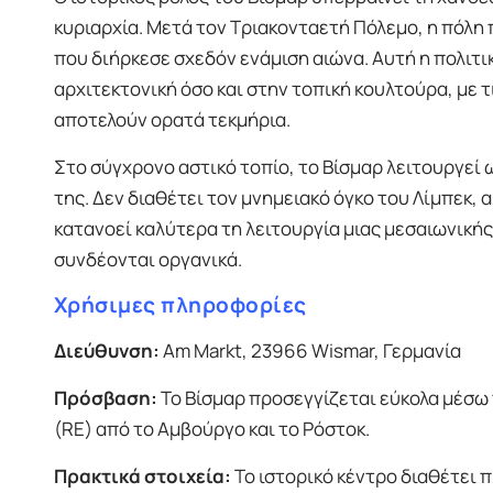
κυριαρχία. Μετά τον Τριακονταετή Πόλεμο, η πόλη
που διήρκεσε σχεδόν ενάμιση αιώνα. Αυτή η πολιτ
αρχιτεκτονική όσο και στην τοπική κουλτούρα, με
αποτελούν ορατά τεκμήρια.
Στο σύγχρονο αστικό τοπίο, το Βίσμαρ λειτουργεί 
της. Δεν διαθέτει τον μνημειακό όγκο του Λίμπεκ,
κατανοεί καλύτερα τη λειτουργία μιας μεσαιωνικής
συνδέονται οργανικά.
Χρήσιμες πληροφορίες
Διεύθυνση:
Am Markt, 23966 Wismar, Γερμανία
Πρόσβαση:
Το Βίσμαρ προσεγγίζεται εύκολα μέσω
(RE) από το Αμβούργο και το Ρόστοκ.
Πρακτικά στοιχεία:
Το ιστορικό κέντρο διαθέτει