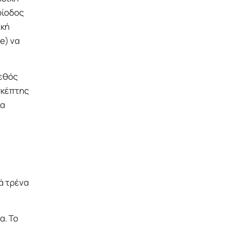
ρίοδος
ική
e) να
γεθός
σκέπτης
ία
ά τρένα
α. Το