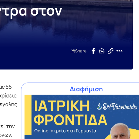
ντρα στον
Share
ας 55
Διαφήμιση
κρίσεις
μεγάλης
εί την
ώνων.