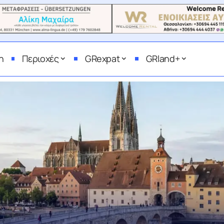
η
Περιοχές
GRexpat
GRland+