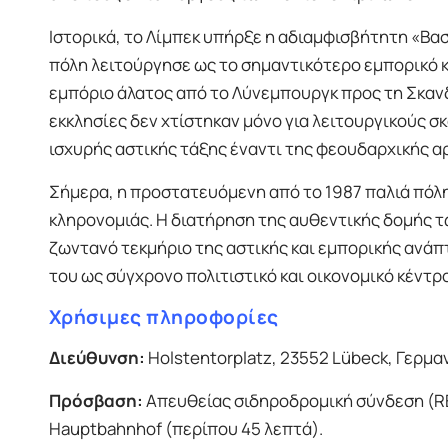
Ιστορικά, το Λίμπεκ υπήρξε η αδιαμφισβήτητη «Βασ
πόλη λειτούργησε ως το σημαντικότερο εμπορικό 
εμπόριο άλατος από το Λύνεμπουργκ προς τη Σκανδι
εκκλησίες δεν χτίστηκαν μόνο για λειτουργικούς σ
ισχυρής αστικής τάξης έναντι της φεουδαρχικής α
Σήμερα, η προστατευόμενη από το 1987 παλιά πόλη
κληρονομιάς. Η διατήρηση της αυθεντικής δομής τω
ζωντανό τεκμήριο της αστικής και εμπορικής ανά
του ως σύγχρονο πολιτιστικό και οικονομικό κέντρ
Χρήσιμες πληροφορίες
Διεύθυνση:
Holstentorplatz, 23552 Lübeck, Γερμα
Πρόσβαση:
Απευθείας σιδηροδρομική σύνδεση (RE
Hauptbahnhof (περίπου 45 λεπτά).