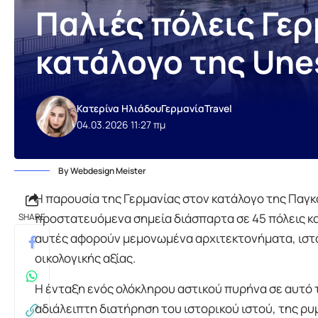
Παλιές πόλεις Γερ
κατάλογο της Une
Κατερίνα Ηλιάδου
Γερμανία
Travel
04.03.2026 11:27 πμ
By Webdesign Meister
Η παρουσία της Γερμανίας στον κατάλογο της Παγκ
προστατευόμενα σημεία διάσπαρτα σε 45 πόλεις και
SHARE
αυτές αφορούν μεμονωμένα αρχιτεκτονήματα, ιστο
οικολογικής αξίας.
Η ένταξη ενός ολόκληρου αστικού πυρήνα σε αυτό 
αδιάλειπτη διατήρηση του ιστορικού ιστού, της ρ