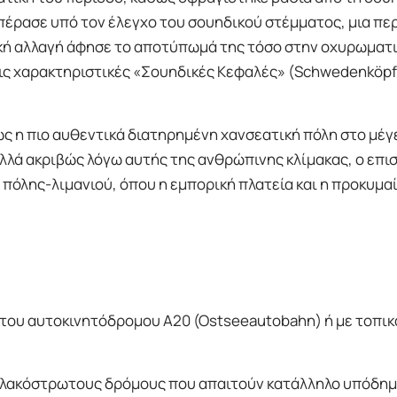
 πέρασε υπό τον έλεγχο του σουηδικού στέμματος, μια πε
ική αλλαγή άφησε το αποτύπωμά της τόσο στην οχυρωματ
 τις χαρακτηριστικές «Σουηδικές Κεφαλές» (Schwedenköpf
ως η πιο αυθεντικά διατηρημένη χανσεατική πόλη στο μέ
 αλλά ακριβώς λόγω αυτής της ανθρώπινης κλίμακας, ο επι
 πόλης-λιμανιού, όπου η εμπορική πλατεία και η προκυμα
 του αυτοκινητόδρομου A20 (Ostseeautobahn) ή με τοπικ
 πλακόστρωτους δρόμους που απαιτούν κατάλληλο υπόδημ