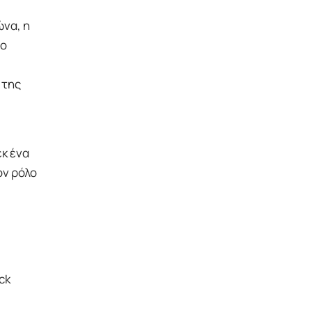
ώνα, η
ρο
 της
κ ένα
ον ρόλο
ck