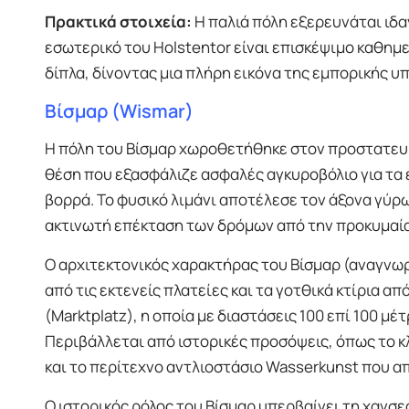
Πρακτικά στοιχεία:
Η παλιά πόλη εξερευνάται ιδαν
εσωτερικό του Holstentor είναι επισκέψιμο καθημε
δίπλα, δίνοντας μια πλήρη εικόνα της εμπορικής υ
Βίσμαρ (Wismar)
Η πόλη του Βίσμαρ χωροθετήθηκε στον προστατευμ
θέση που εξασφάλιζε ασφαλές αγκυροβόλιο για τα ε
βορρά. Το φυσικό λιμάνι αποτέλεσε τον άξονα γύρ
ακτινωτή επέκταση των δρόμων από την προκυμαία
Ο αρχιτεκτονικός χαρακτήρας του Βίσμαρ (αναγνωρ
από τις εκτενείς πλατείες και τα γοτθικά κτίρια α
(Marktplatz), η οποία με διαστάσεις 100 επί 100 μέ
Περιβάλλεται από ιστορικές προσόψεις, όπως το κ
και το περίτεχνο αντλιοστάσιο Wasserkunst που α
Ο ιστορικός ρόλος του Βίσμαρ υπερβαίνει τη χανσ