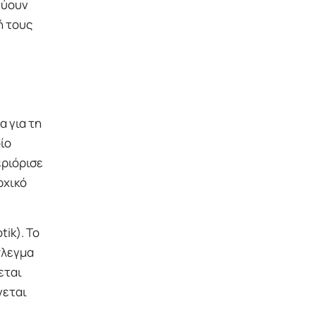
νύουν
ή τους
 για τη
ίο
ριόρισε
ρχικό
ik). Το
πλεγμα
εται
νεται