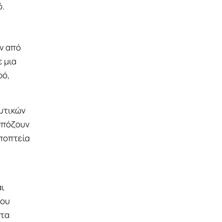
ό.
ν από
 μια
ρό,
ευτικών
εσπόζουν
εποπτεία
αι
που
ατα