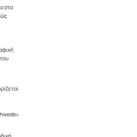
ίο στο
βώς
ραφική
 του
ορίζεται
Schwede»
ηδική