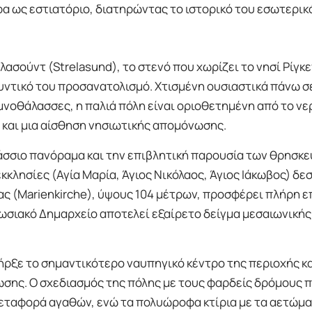
α ως εστιατόριο, διατηρώντας το ιστορικό του εσωτερικ
σούντ (Strelasund), το στενό που χωρίζει το νησί Ρίγκε
υντικό του προσανατολισμό. Χτισμένη ουσιαστικά πάνω σε
μνοθάλασσες, η παλιά πόλη είναι οριοθετημένη από το νε
 και μια αίσθηση νησιωτικής απομόνωσης.
άσσιο πανόραμα και την επιβλητική παρουσία των θρησκ
εκκλησίες (Αγία Μαρία, Άγιος Νικόλαος, Άγιος Ιάκωβος) δ
ας (Marienkirche), ύψους 104 μέτρων, προσφέρει πλήρη 
υπωσιακό Δημαρχείο αποτελεί εξαίρετο δείγμα μεσαιωνικής
ήρξε το σημαντικότερο ναυπηγικό κέντρο της περιοχής κ
ωσης. Ο σχεδιασμός της πόλης με τους φαρδείς δρόμους 
μεταφορά αγαθών, ενώ τα πολυώροφα κτίρια με τα αετώμ