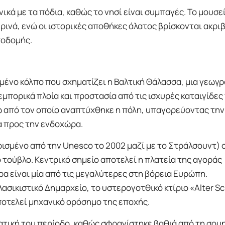
ικά με τα πόδια, καθώς το νησί είναι συμπαγές. Το μουσε
ρινά, ενώ οι ιστορικές αποθήκες άλατος βρίσκονται ακρι
ποδομής.
ένο κόλπο που σχηματίζει η Βαλτική Θάλασσα, μια γεωγ
μπορικά πλοία και προστασία από τις ισχυρές καταιγίδες
ω από τον οποίο αναπτύχθηκε η πόλη, υπαγορεύοντας την
 προς την ενδοχώρα.
ισμένο από την Unesco το 2002 μαζί με το Στράλσουντ) 
πό τούβλο. Κεντρικό σημείο αποτελεί η πλατεία της αγοράς
τρα είναι μία από τις μεγαλύτερες στη βόρεια Ευρώπη.
λασικιστικό Δημαρχείο, το υστερογοτθικό κτίριο «Alter 
ποτελεί μηχανικό ορόσημο της εποχής.
εατική του περίοδο, καθώς σφραγίστηκε βαθιά από τη σου