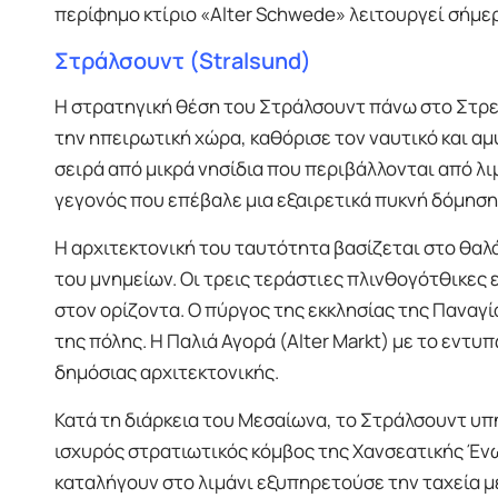
περίφημο κτίριο «Alter Schwede» λειτουργεί σήμερ
Στράλσουντ (Stralsund)
Η στρατηγική θέση του Στράλσουντ πάνω στο Στρελα
την ηπειρωτική χώρα, καθόρισε τον ναυτικό και αμ
σειρά από μικρά νησίδια που περιβάλλονται από λι
γεγονός που επέβαλε μια εξαιρετικά πυκνή δόμηση
Η αρχιτεκτονική του ταυτότητα βασίζεται στο θαλ
του μνημείων. Οι τρεις τεράστιες πλινθογότθικες 
στον ορίζοντα. Ο πύργος της εκκλησίας της Παναγί
της πόλης. Η Παλιά Αγορά (Alter Markt) με το εντ
δημόσιας αρχιτεκτονικής.
Κατά τη διάρκεια του Μεσαίωνα, το Στράλσουντ υπ
ισχυρός στρατιωτικός κόμβος της Χανσεατικής Έν
καταλήγουν στο λιμάνι εξυπηρετούσε την ταχεία 