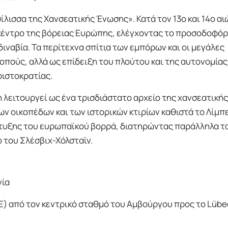
ίλισσα της Χανσεατικής Ένωσης». Κατά τον 13ο και 14ο αι
κέντρο της βόρειας Ευρώπης, ελέγχοντας το προσοδοφό
ναβία. Τα περίτεχνα σπίτια των εμπόρων και οι μεγάλες
κοπούς, αλλά ως επίδειξη του πλούτου και της αυτονομίας
ριστοκρατίας.
 λειτουργεί ως ένα τρισδιάστατο αρχείο της χανσεατικής
ν οικοπέδων και των ιστορικών κτιρίων καθιστά το Λίμπε
πτυξης του ευρωπαϊκού βορρά, διατηρώντας παράλληλα τ
ο του Σλέσβιχ-Χόλσταϊν.
νία
) από τον κεντρικό σταθμό του Αμβούργου προς το Lübe