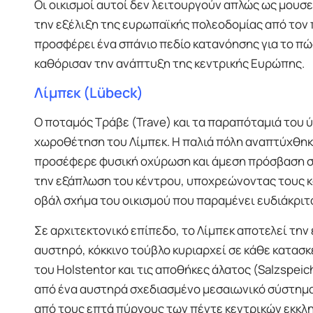
Οι οικισμοί αυτοί δεν λειτουργούν απλώς ως μουσε
την εξέλιξη της ευρωπαϊκής πολεοδομίας από τον
προσφέρει ένα σπάνιο πεδίο κατανόησης για το πώς
καθόρισαν την ανάπτυξη της κεντρικής Ευρώπης.
Λίμπεκ (Lübeck)
Ο ποταμός Τράβε (Trave) και τα παραπόταμιά του 
χωροθέτηση του Λίμπεκ. Η παλιά πόλη αναπτύχθηκε
προσέφερε φυσική οχύρωση και άμεση πρόσβαση στ
την εξάπλωση του κέντρου, υποχρεώνοντας τους κα
οβάλ σχήμα του οικισμού που παραμένει ευδιάκριτ
Σε αρχιτεκτονικό επίπεδο, το Λίμπεκ αποτελεί την 
αυστηρό, κόκκινο τούβλο κυριαρχεί σε κάθε κατασ
του Holstentor και τις αποθήκες άλατος (Salzspeic
από ένα αυστηρά σχεδιασμένο μεσαιωνικό σύστημα
από τους επτά πύργους των πέντε κεντρικών εκκλη