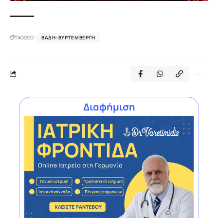
TAGGED:
ΒΆΔΗ-ΒΥΡΤΕΜΒΈΡΓΗ
Διαφήμιση