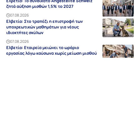
Ελβετία: Το συνδικάτο Angestellte Schweiz
ζητά αύξηση μισθών 1,5% το 2027
07.08.2026
Ελβετία: Στο τραπέζι η επιστροφή των
υποχρεωτικών μαθημάτων για νέους
ιδιοκτήτες σκύλων
07.08.2026
Ελβετία: Εταιρεία μειώνει το ωράριο
εργασίας λόγω καύσωνα χωρίς μείωση μισθού
07.08.2026
Ειδήσεις
Discovery
Guides & Tipps
Auf Deutsch
Γερμανία
NRW
Βαυαρία
Βάδη-Βυρτεμβέργη
Ελλάδα
Sitemap
Απόρρητο
Editorial
Όροι Χρήσης