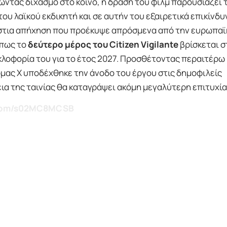
ώντας διχασμό στο κοινό, η δράση του φιλμ παρουσιάζει 
υ λαϊκού εκδικητή και σε αυτήν του εξαιρετικά επικίνδυ
στια απήχηση που προέκυψε απρόσμενα από την ευρωπαϊ
 πως το
δεύτερο μέρος του Citizen Vigilante
βρίσκεται σ
κλοφορία του για το έτος 2027. Προσθέτοντας περαιτέρω
ρμας X υποδέχθηκε την άνοδο του έργου στις δημοφιλείς
εια της ταινίας θα καταγράψει ακόμη μεγαλύτερη επιτυχία
r.com/s02MC8MCSB