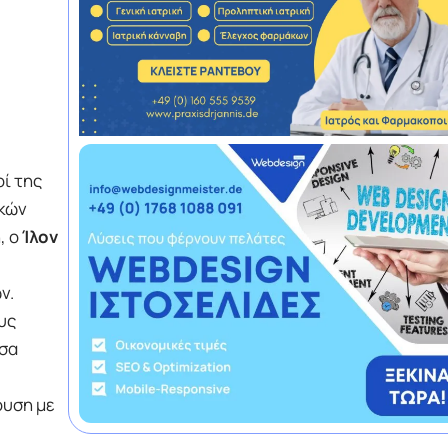
οί της
ικών
, ο
Ίλον
ν.
υς
έσα
ουση με