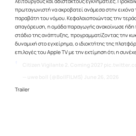
λειτουργούς και αδίστακτους εγκληματίες. Προκαλ
πρωταγωνιστή να ακροβατεί ανάμεσα στην εικόνα το
παραβάτη του νόμου. Κεφαλαιοποιώντας την τερά
απαγόρευση, η ομάδα παραγωγής ανακοίνωσε ήδη
στάδιο της ανάπτυξης, προγραμματίζοντας την κυ
δυναμική στο εγχείρημα, ο ιδιοκτήτης της πλατφό
επιλογές του Apple TV με την εκτίμηση ότι η συνέχ
Citizen Vigilante 2. Coming 2027
pic.twitte
— uwe boll (@BollFILMS)
June 26, 2026
Trailer