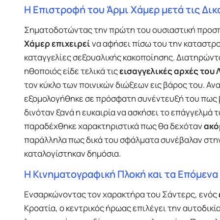
Η Επιστροφή του Άρμι Χάμερ μετά τις Δικ
Σηματοδοτώντας την πρώτη του ουσιαστική προσπ
Χάμερ επιχειρεί
να αφήσει πίσω του την καταστρο
καταγγελίες σεξουαλικής κακοποίησης. Διατηρώντ
ηθοποιός είδε τελικά τις
εισαγγελικές αρχές του 
τον κύκλο των ποινικών διώξεων εις βάρος του. Ανα
εξομολογήθηκε σε πρόσφατη συνέντευξή του πως 
δινόταν ξανά η ευκαιρία να ασκήσει το επάγγελμά 
παραδέχθηκε χαρακτηριστικά πως θα δεχόταν
ακό
παράλληλα πως δικά του σφάλματα συνέβαλαν στην 
καταλογίστηκαν δημόσια.
Η Κινηματογραφική Πλοκή και τα Επόμενα
Ενσαρκώνοντας τον χαρακτήρα του Σάντερς, ενός
Κροατία, ο κεντρικός ήρωας επιλέγει την αυτοδικ