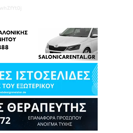
fwhZfYt0j