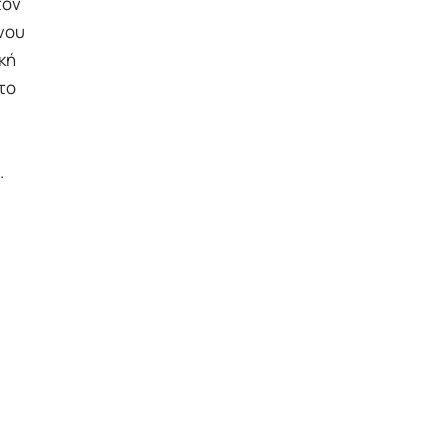
τον
νου
κή
το
.