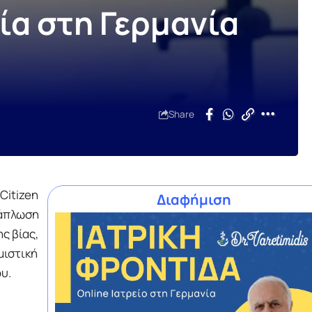
νία στη Γερμανία
Share
Citizen
Διαφήμιση
ξάπλωση
ς βίας,
μιστική
υ.