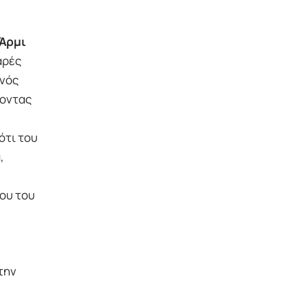
Άρμι
αρές
ανός
νοντας
ότι του
,
ου του
την