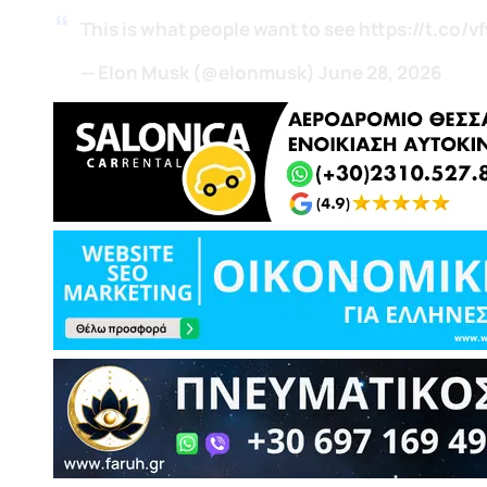
This is what people want to see
https://t.co/v
— Elon Musk (@elonmusk)
June 28, 2026