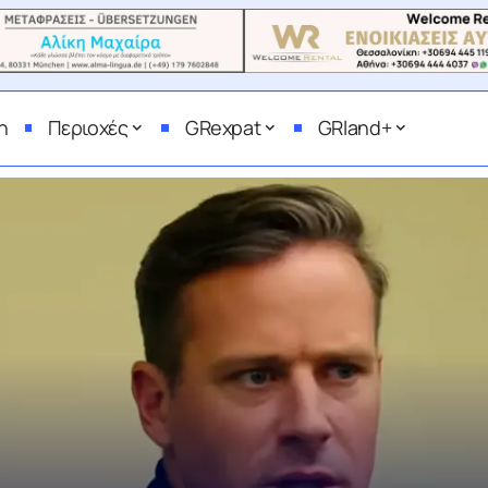
η
Περιοχές
GRexpat
GRland+