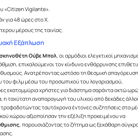
 «Citizen Vigilante».
ν για 48 ώρες στο X.
τερου μέρους της ταινίας.
τυακή Εξάπλωση
 σκηνοθέτη Ούβε Μπολ
, οι αρμόδιοι ελεγκτικοί μηχανισμ
θμιση, επικαλούμενοι τον κίνδυνο ενθάρρυνσης επιθετ
θυσμούς. Ανατρέποντας ωστόσο τη θεσμική απαγόρευση
 του φιλμ μέσω του προσωπικού του λογαριασμού,
ες εκατομμύρια χρήστες για διάστημα σαράντα οκτώ ωρώ
, η ταχύτατη αναπαραγωγή του υλικού από δεκάδες άλλο
, τροφοδοτώντας ταυτόχρονα έντονες συζητήσεις στα μ
κού χώρου αξιοποίησαν την εξέλιξη προκειμένου να
ύθμισης
, παρουσιάζοντας το ζήτημα ως ξεκάθαρη σύγκρ
ασης.