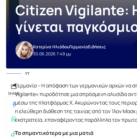
Citizen Vigilante
γίνεται παγκόσμιο 
Κατερίνα Ηλιάδου
Γερμανία
Ειδήσεις
30.06.2026 7:49 μμ
YT
Γερμανία – Η απόφαση των γερμανικών αρχών να α
Vigilante» πυροδότησε μια απρόσμενη αλυσίδα αν
SHARE
μέσω της πλατφόρμας X. Ακυρώνοντας τους περιορ
η ελεύθερη διάθεση της ταινίας από τον Ίλον Μασ
εκστρατεία, επαναφέροντας παράλληλα τον πρωταγ
Τα σημαντικότερα με μια ματιά