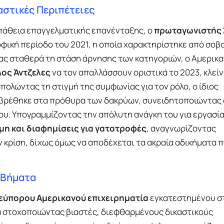
αστικές Περιπέτειες
άθεια επαγγελματικής επανένταξης, ο
πρωταγωνιστής 
φική περίοδο του 2021, η οποία χαρακτηρίστηκε από σοβ
ας σταθερά τη στάση άρνησης των κατηγοριών, ο Αμερικ
Λος Άντζελες
να τον απαλλάσσουν οριστικά το 2023, κλεί
πολώντας τη στιγμή της συμφωνίας για τον ρόλο, ο ίδιος
βρέθηκε στα πρόθυρα των δακρύων, συνειδητοποιώντας 
του. Υπογραμμίζοντας την απόλυτη ανάγκη του για εργασία
μη και διαφημίσεις για γατοτροφές
, αναγνωρίζοντας
κρίση, δίχως όμως να αποδέχεται τα ακραία αδικήματα π
 Βήματα
εύπορου Αμερικανού επιχειρηματία
εγκατεστημένου σ
ία στοχοποιώντας βιαστές, διεφθαρμένους δικαστικούς