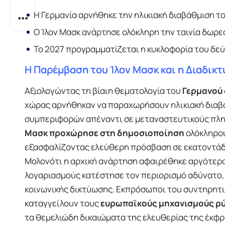
Η Γερμανία αρνήθηκε την ηλικιακή διαβάθμιση του
Ο Ίλον Μασκ ανάρτησε ολόκληρη την ταινία δωρεά
Το 2027 προγραμματίζεται η κυκλοφορία του δεύ
Η Παρέμβαση του Ίλον Μασκ και η Διαδικ
Αξιολογώντας τη βίαιη θεματολογία του
Γερμανού
χώρας αρνήθηκαν να παραχωρήσουν ηλικιακή διαβά
συμπεριφορών απέναντι σε μεταναστευτικούς πλη
Μασκ προχώρησε στη δημοσιοποίηση
ολόκληρου
εξασφαλίζοντας ελεύθερη πρόσβαση σε εκατοντάδ
Μολονότι η αρχική ανάρτηση αφαιρέθηκε αργότερα
λογαριασμούς κατέστησε τον περιορισμό αδύνατο
κοινωνικής δικτύωσης. Εκπρόσωποι του συντηρητι
καταγγείλουν τους
ευρωπαϊκούς μηχανισμούς ρ
τα θεμελιώδη δικαιώματα της ελευθερίας της έκφρ